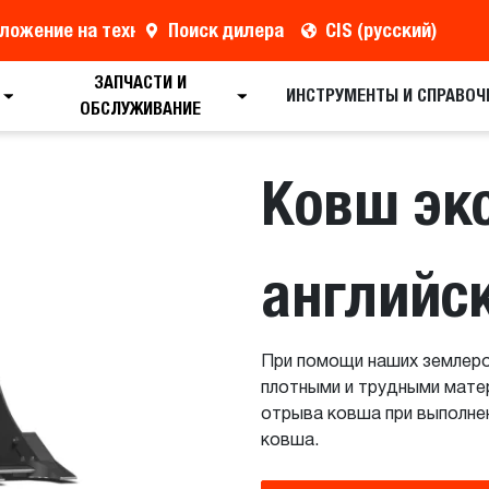
ложение на технику
Поиск дилера
CIS (русский)
ЗАПЧАСТИ И
Поиск дилера
Полные характеристики
Рез
ИНСТРУМЕНТЫ И СПРАВОЧ
ОБСЛУЖИВАНИЕ
Ковш эк
английс
При помощи наших землер
плотными и трудными мате
отрыва ковша при выполнен
ковша.