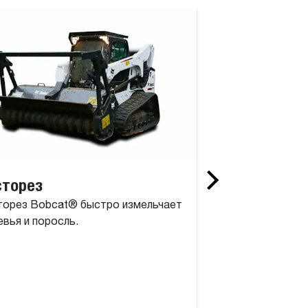
сторез
Роторный из
торез Bobcat® быстро измельчает
Роторный измель
вья и поросль.
инструмент, сост
барабана с полн
высокомоментным
двигателем.