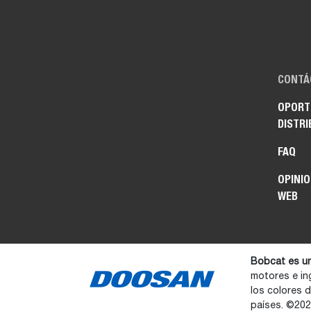
CONTÁ
OPORT
DISTRI
FAQ
OPINIO
WEB
Bobcat es u
motores e in
los colores 
países. ©20