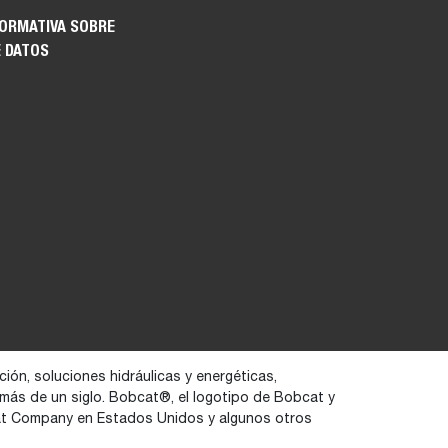
FORMATIVA SOBRE
E DATOS
ión, soluciones hidráulicas y energéticas,
 más de un siglo. Bobcat®, el logotipo de Bobcat y
at Company en Estados Unidos y algunos otros