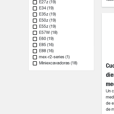
E27z
(19)
E34
(19)
E35z
(19)
E50z
(19)
E55z
(19)
E57W
(18)
E60
(19)
E85
(16)
E88
(16)
mex-r2-series
(1)
Miniexcavadoras
(18)
Cu
die
me
Un c
medi
de e
de m