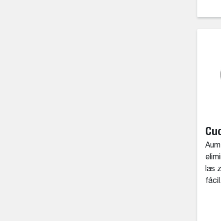
Cuc
Aume
elim
las 
fácil