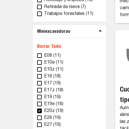
Reciclaje y limpieza
(15)
mecá
Retirada de nieve
(7)
camb
Trabajos forestales
(11)
form
Miniexcavadoras
Borrar Todo
E08
(11)
E10e
(11)
E10z
(11)
E16
(18)
E17
(19)
Cuc
E17z
(18)
E19
(19)
tip
E19e
(16)
Aume
E20z
(19)
elim
E26
(19)
las 
E27
(19)
fácil