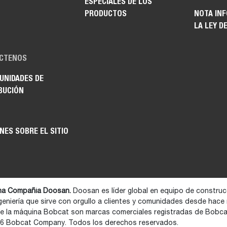
ESPECIALES DE LOS
PRODUCTOS
NOTA IN
LA LEY D
CTENOS
UNIDADES DE
BUCIÓN
NES SOBRE EL SITIO
na Compañía Doosan.
Doosan es líder global en equipo de construcc
geniería que sirve con orgullo a clientes y comunidades desde hace
de la máquina Bobcat son marcas comerciales registradas de Bobc
26 Bobcat Company. Todos los derechos reservados.