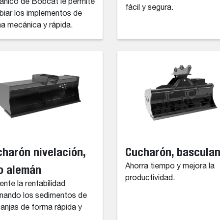
nico de Bobcat le permite
fácil y segura.
iar los implementos de
a mecánica y rápida.
harón nivelación,
Cucharón, bascula
o alemán
Ahorra tiempo y mejora la
productividad.
nte la rentabilidad
inando los sedimentos de
zanjas de forma rápida y
.