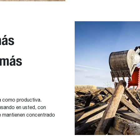
más
n más
a como productiva.
nsando en usted, con
le mantienen concentrado