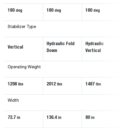
180
180
180
1
deg
deg
deg
Stabilizer Type
Hydraulic Fold
Hydraulic
H
Vertical
Down
Vertical
D
Operating Weight
1298
2012
1487
6
lbs
lbs
lbs
Width
72.7
136.4
80
3
in
in
in