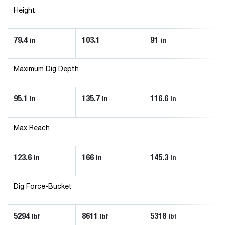
Height
79.4
103.1
91
5
in
in
Maximum Dig Depth
95.1
135.7
116.6
7
in
in
in
Max Reach
123.6
166
145.3
8
in
in
in
Dig Force-Bucket
5294
8611
5318
2
lbf
lbf
lbf