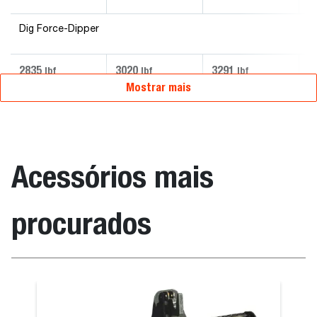
Dig Force-Dipper
2835
3020
3291
9
lbf
lbf
lbf
Mostrar mais
Acessórios mais
procurados