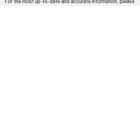
For the most up-to-date and accurate information, please
contact our official dealers or refer to the documentation
provided with your purchase.
REGION SELECTOR
BRAZIL (PORTUGUÊS)
EQUIPAMENTO
CENTRO DE AJUDA
CARREGADEIRAS
ENCONTRE UM
DISTRIBUIDOR
MINI ESCAVADEIRAS
MANIPULADORES
TELESCÓPICOS
VEÍCULOS UTILITÁRIOS