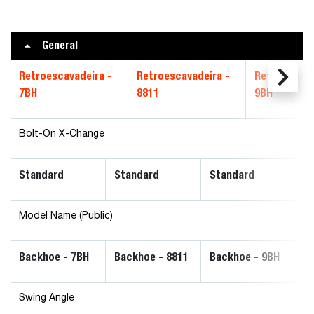
General
Retroescavadeira -
Retroescavadeira -
Retroescava
7BH
8811
9BH
Bolt-On X-Change
Standard
Standard
Standard
P
Model Name (Public)
Backhoe - 7BH
Backhoe - 8811
Backhoe - 9BH
B
Swing Angle