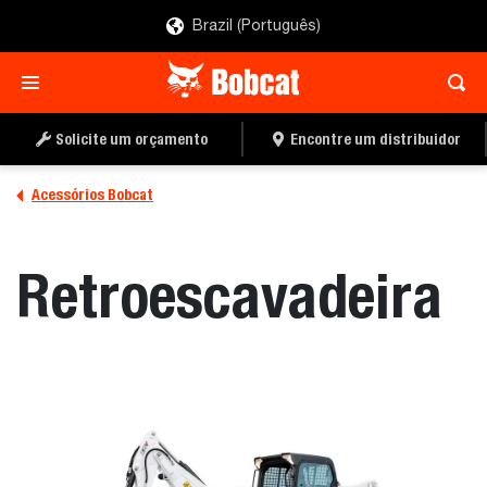
Brazil (Português)
ENCONTRE UM
PEÇA UMA COTAÇÃO
DISTRIBUIDOR
Solicite um orçamento
Encontre um distribuidor
Acessórios Bobcat
Retroescavadeira