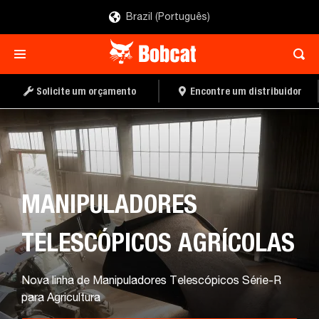
Brazil (Português)
SOLICITE UM
ENCONTRE UM
ORÇAMENTO
DISTRIBUIDOR
Solicite um orçamento
Encontre um distribuidor
MANIPULADORES
TELESCÓPICOS PARA
CONSTRUÇÃO
Nova linha de Manipuladores Telescópicos Série-R
para Construção