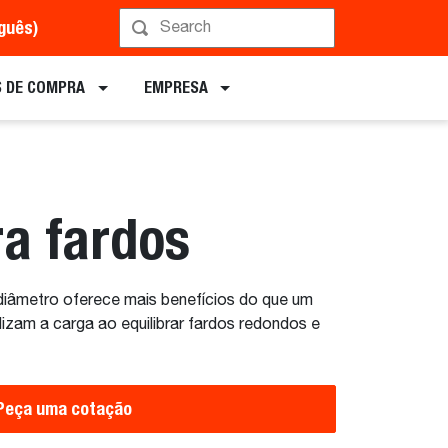
uguês)
Implementos
 DE COMPRA
EMPRESA
ra fardos
diâmetro oferece mais benefícios do que um
lizam a carga ao equilibrar fardos redondos e
Peça uma cotação