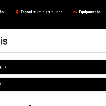
ão
Encontre um distribuidor
Equipamento
is
s
3
12