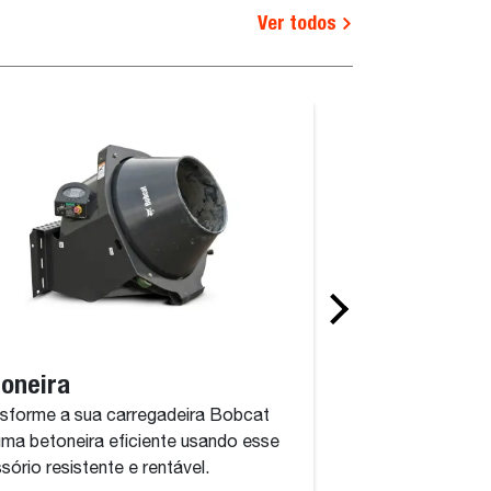
Ver todos
oneira
Bomba de con
sforme a sua carregadeira Bobcat
Esse acessório po
ma betoneira eficiente usando esse
concreto onde você 
sório resistente e rentável.
durar.