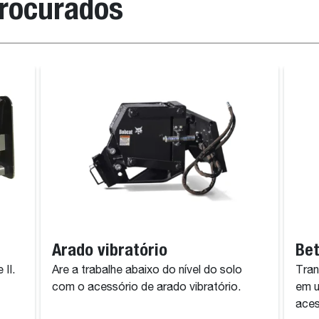
procurados
Arado vibratório
Bet
II.
Are a trabalhe abaixo do nível do solo
Tran
com o acessório de arado vibratório.
em u
aces