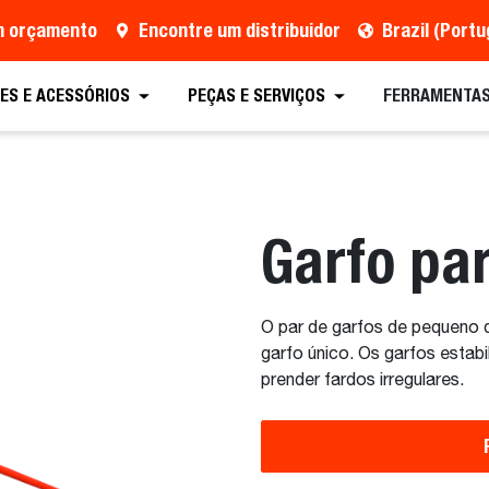
um orçamento
Encontre um distribuidor
Brazil (Port
tação
Encontre um distribuidor
Equipamento
ES E ACESSÓRIOS
PEÇAS E SERVIÇOS
FERRAMENTAS
Garfo pa
O par de garfos de pequeno 
garfo único. Os garfos estabi
prender fardos irregulares.