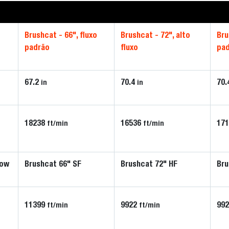
Brushcat - 66", fluxo
Brushcat - 72", alto
Bru
padrão
fluxo
pa
67.2
70.4
70.
in
in
18238
16536
17
ft/min
ft/min
low
Brushcat 66" SF
Brushcat 72" HF
Bru
11399
9922
99
ft/min
ft/min