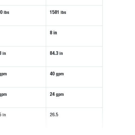
00
1581
lbs
lbs
n
8 in
3
84.3
in
in
40
gpm
gpm
24
gpm
gpm
5
26.5
in