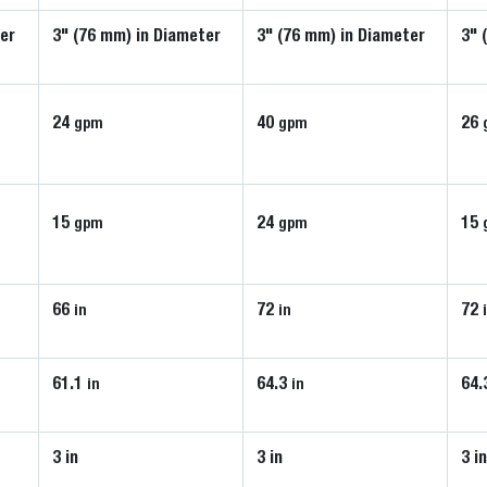
ter
3" (76 mm) in Diameter
3" (76 mm) in Diameter
3" 
24
40
26
gpm
gpm
15
24
15
gpm
gpm
66
72
72
in
in
61.1
64.3
64.
in
in
3 in
3 in
3 i