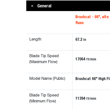
General
Brushcat - 66", alto
fluxo
67.2
in
Length
Blade Tip Speed
17064
ft/min
(Maximum Flow)
Brushcat 66" High F
Model Name (Public)
Blade Tip Speed
11394
ft/min
(Minimum Flow)