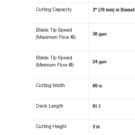
3" (76 mm) in Diame
Cutting Capacity
Blade Tip Speed
36
gpm
(Maximum Flow @)
Blade Tip Speed
24
gpm
(Minimum Flow @)
66
in
Cutting Width
61.1
Deck Length
3 in
Cutting Height