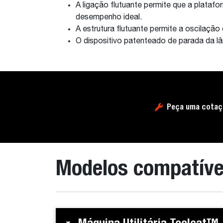
A ligação flutuante permite que a plataf
desempenho ideal.
A estrutura flutuante permite a oscilação
O dispositivo patenteado de parada da lâ
Peça uma cotaç
Modelos compatíve
Máquina Utilitária Toolcat™