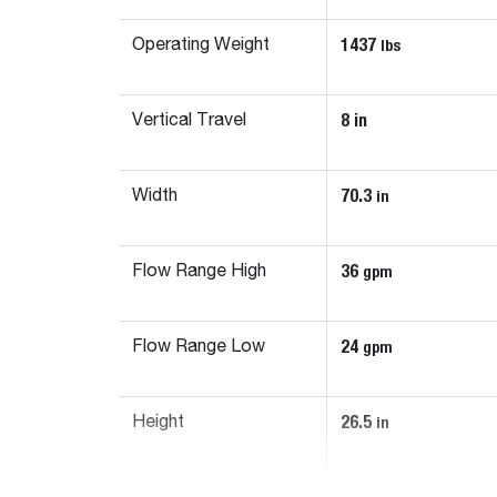
1437
lbs
Operating Weight
8 in
Vertical Travel
70.3
in
Width
36
gpm
Flow Range High
24
gpm
Flow Range Low
26.5
in
Height