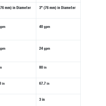
(76 mm) in Diameter
3" (76 mm) in Diameter
40
gpm
gpm
24
gpm
gpm
80
in
in
3
67.7
in
in
n
3 in