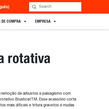
uguês)
Implementos
 DE COMPRA
EMPRESA
 rotativa
de remoção de arbustos e paisagismo com
 rotativo BrushcatTM. Esse acessório corta
os mais difíceis e tritura gravetos e mudas