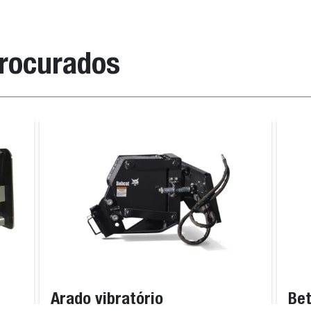
procurados
Arado vibratório
Bet