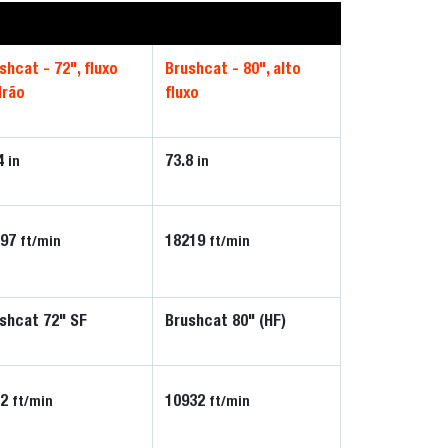
shcat - 72", fluxo
Brushcat - 80", alto
drão
fluxo
4
73.8
in
in
197
18219
ft/min
ft/min
shcat 72" SF
Brushcat 80" (HF)
22
10932
ft/min
ft/min