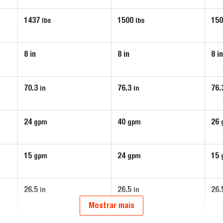
1437
1500
15
lbs
lbs
8 in
8 in
8 i
70.3
76.3
76.
in
in
24
40
26
gpm
gpm
15
24
15
gpm
gpm
26.5
26.5
26.
in
in
Mostrar mais