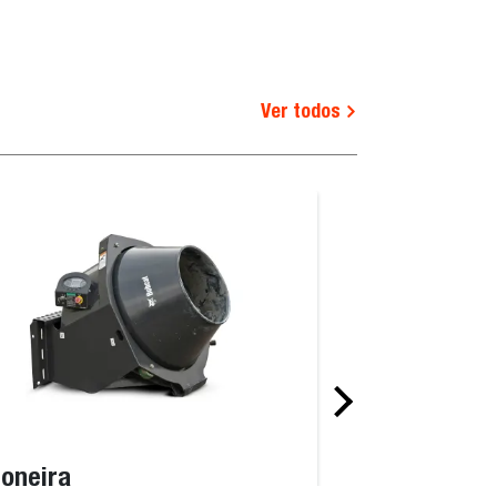
Ver todos
oneira
Bomba de con