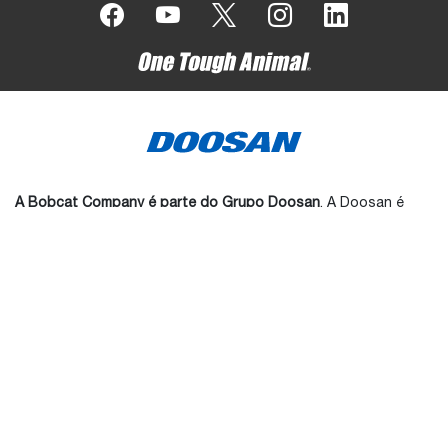
A Bobcat Company é parte do Grupo Doosan
. A Doosan é
líder mundial em equipamentos de construção, manutenção de
vias e manuseio de materiais, soluções em água e energia, e
engenharia que serve orgulhosamente as comunidades e
clientes por mais de uma século.
Bobcat®️, o logo Bobcat, as cores da máquina Bobcat, e
diversos outros nomes de produto referenciados neste
website são marcas registradas da Bobcat Company nos
Estados Unidos e em vários outros paises.
©2026 Bobcat Company. Todos os diretos reservados.