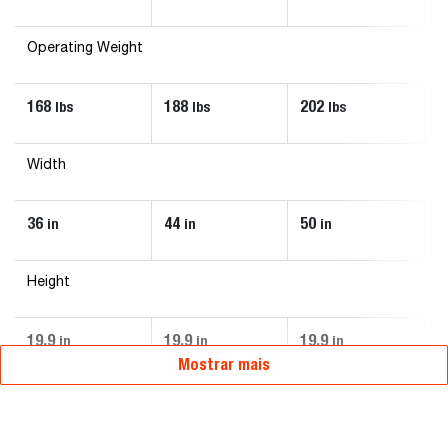
Operating Weight
168
188
202
lbs
lbs
lbs
Width
36
44
50
in
in
in
Height
19.9
19.9
19.9
in
in
in
Mostrar mais