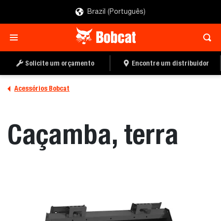
Brazil (Português)
ENCONTRE UM
PEÇA UMA COTAÇÃO
DISTRIBUIDOR
Solicite um orçamento
Encontre um distribuidor
Acessórios Bobcat
Caçamba, terra