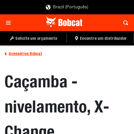
Brazil (Português)
ENCONTRE UM
PEÇA UMA COTAÇÃO
DISTRIBUIDOR
Solicite um orçamento
Encontre um distribuidor
Acessórios Bobcat
Caçamba -
nivelamento, X-
Change