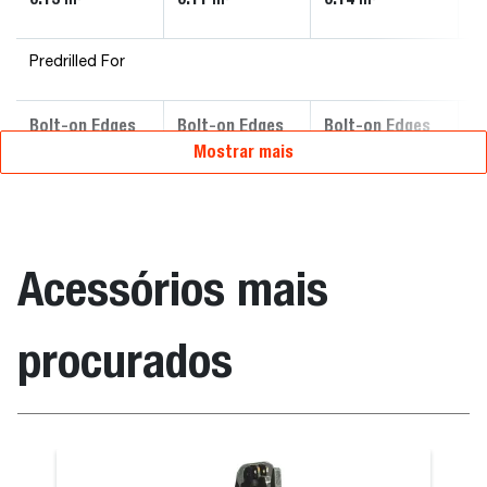
Predrilled For
Bolt-on Edges
Bolt-on Edges
Bolt-on Edges
B
Mostrar mais
Acessórios mais
procurados