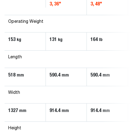
3, 36"
3, 48"
4,
Operating Weight
153
131
164
2
kg
kg
lb
Length
518
590.4
590.4
6
mm
mm
mm
Width
1327
914.4
914.4
1
mm
mm
mm
Height