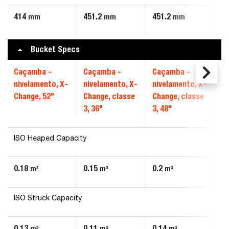
414
451.2
451.2
4
mm
mm
mm
Bucket Specs
Caçamba -
Caçamba -
Caçamba -
C
nivelamento, X-
nivelamento, X-
nivelamento, X-
n
Change, 52"
Change, classe
Change, classe
C
3, 36"
3, 48"
4,
ISO Heaped Capacity
0.18
0.15
0.2
0
m³
m³
m³
ISO Struck Capacity
0.13
0.11
0.14
0
m³
m³
m³