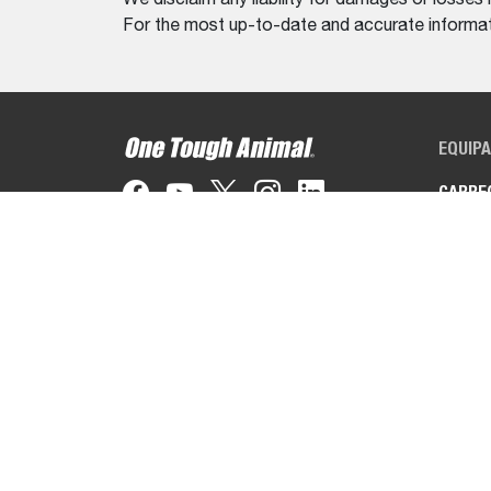
For the most up-to-date and accurate informati
EQUIP
CARRE
MINI E
MANIP
TELES
VEÍCUL
A Bobcat Company é 
de materiais, soluçõe