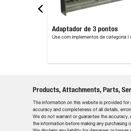
Adaptador de 3 pontos
Use com implementos de categoria I e 
Products, Attachments, Parts, Se
The information on this website is provided for
accuracy and completeness of all details, erro
We do not warrant or guarantee the accuracy, relia
the information before making any purchasing o
We disclaim any liability for damages or losses 