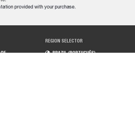
tation provided with your purchase.
REGION SELECTOR
ADE
BRAZIL (PORTUGUÊS)
DE USO
s de construção, manutenção de vias e manuseio
unidades e clientes por mais de uma século.