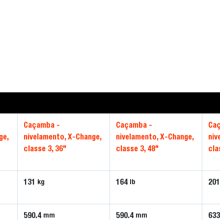
Caçamba -
Caçamba -
Ca
ge,
nivelamento, X-Change,
nivelamento, X-Change,
niv
classe 3, 36"
classe 3, 48"
cla
131
164
20
kg
lb
590.4
590.4
633
mm
mm