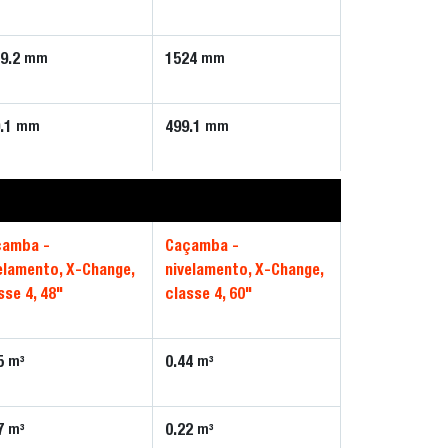
9.2
1524
mm
mm
.1
499.1
mm
mm
çamba -
Caçamba -
elamento, X-Change,
nivelamento, X-Change,
sse 4, 48"
classe 4, 60"
5
0.44
m³
m³
7
0.22
m³
m³