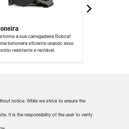
oneira
Bomba de con
sforme a sua carregadeira Bobcat
Esse acessório po
ma betoneira eficiente usando esse
concreto onde você 
sório resistente e rentável.
durar.
thout notice. While we strive to ensure the
. It is the responsibility of the user to verify
te.