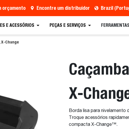
um orçamento
Encontre um distribuidor
Brazil (Port
tação
Encontre um distribuidor
Equipamento
ES E ACESSÓRIOS
PEÇAS E SERVIÇOS
FERRAMENTAS
, X-Change
Caçamba 
X-Chang
Borda lisa para nivelamento 
Troque acessórios rapidamen
compacta X-Change™.