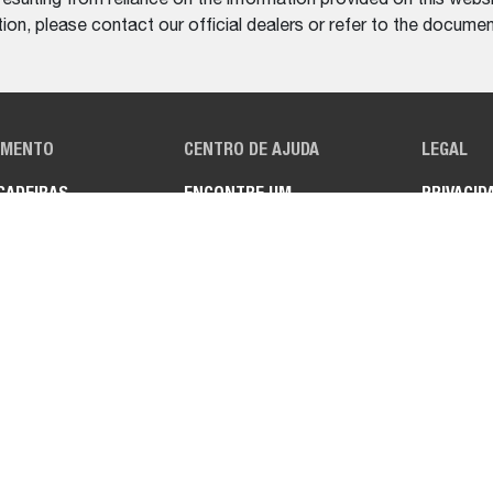
on, please contact our official dealers or refer to the documen
AMENTO
CENTRO DE AJUDA
LEGAL
GADEIRAS
ENCONTRE UM
PRIVACID
DISTRIBUIDOR
SCAVADEIRAS
TERMOS 
ULADORES
CÓPICOS
OS UTILITÁRIOS
parte do Grupo Doosan
. A Doosan é líder mundial em equipamento
s em água e energia, e engenharia que serve orgulhosamente as com