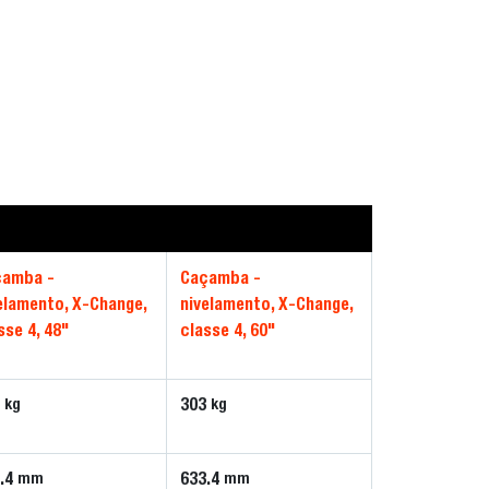
çamba -
Caçamba -
elamento, X-Change,
nivelamento, X-Change,
sse 4, 48"
classe 4, 60"
1
303
kg
kg
.4
633.4
mm
mm