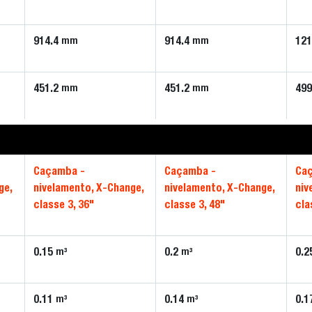
914.4
914.4
121
mm
mm
451.2
451.2
499
mm
mm
Caçamba -
Caçamba -
Ca
ge,
nivelamento, X-Change,
nivelamento, X-Change,
niv
classe 3, 36"
classe 3, 48"
cla
0.15
0.2
0.2
m³
m³
0.11
0.14
0.1
m³
m³