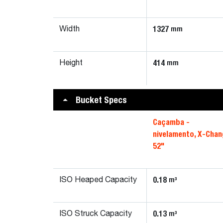
1327
mm
Width
414
mm
Height
Bucket Specs
Caçamba -
nivelamento, X-Chan
52"
0.18
m³
ISO Heaped Capacity
0.13
m³
ISO Struck Capacity