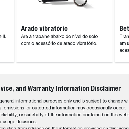
Arado vibratório
Bet
II.
Are a trabalhe abaixo do nível do solo
Tran
com o acessório de arado vibratório.
em u
aces
rvice, and Warranty Information Disclaimer
 general informational purposes only and is subject to change wi
rs, omissions, or outdated information may occasionally occur.
bility, or suitability of the information contained on this website
r usage decisions.
resulting from reliance on the information provided on this websi