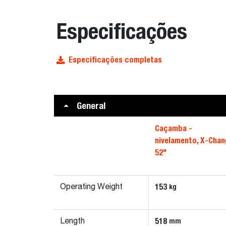
Especificações
Especificações completas
General
Caçamba -
nivelamento, X-Chan
52"
153
kg
Operating Weight
518
mm
Length