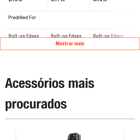
Predrilled For
Bolt-on Edges
Bolt-on Edges
Bolt-on Edges
B
Mostrar mais
Acessórios mais
procurados