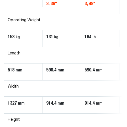
3, 36"
3, 48"
4,
Operating Weight
153
131
164
2
kg
kg
lb
Length
518
590.4
590.4
6
mm
mm
mm
Width
1327
914.4
914.4
1
mm
mm
mm
Height