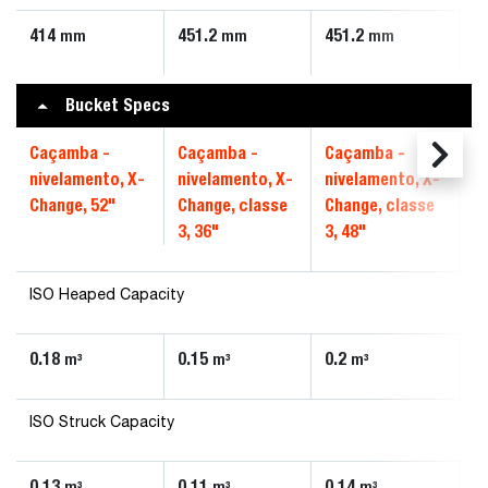
414
451.2
451.2
4
mm
mm
mm
Bucket Specs
Caçamba -
Caçamba -
Caçamba -
C
nivelamento, X-
nivelamento, X-
nivelamento, X-
n
Change, 52"
Change, classe
Change, classe
C
3, 36"
3, 48"
4,
ISO Heaped Capacity
0.18
0.15
0.2
0
m³
m³
m³
ISO Struck Capacity
0.13
0.11
0.14
0
m³
m³
m³