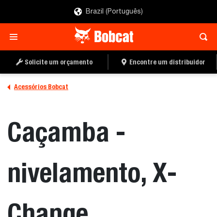
Brazil (Português)
ENCONTRE UM
PEÇA UMA COTAÇÃO
DISTRIBUIDOR
Solicite um orçamento
Encontre um distribuidor
Acessórios Bobcat
Caçamba -
nivelamento, X-
Change