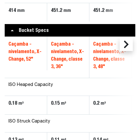
414
451.2
451.2
4
mm
mm
mm
Bucket Specs
Caçamba -
Caçamba -
Caçamba -
C
nivelamento, X-
nivelamento, X-
nivelamento, X-
n
Change, 52"
Change, classe
Change, classe
C
3, 36"
3, 48"
4,
ISO Heaped Capacity
0.18
0.15
0.2
0
m³
m³
m³
ISO Struck Capacity
0.13
0.11
0.14
0
m³
m³
m³