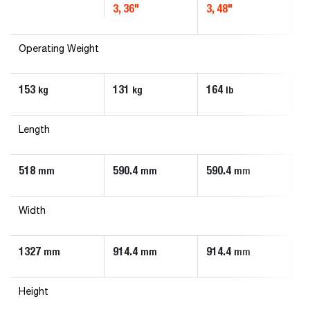
3, 36"
3, 48"
4,
Operating Weight
153
131
164
2
kg
kg
lb
Length
518
590.4
590.4
6
mm
mm
mm
Width
1327
914.4
914.4
1
mm
mm
mm
Height