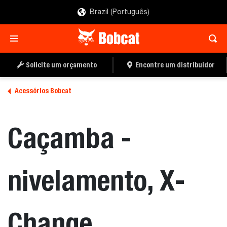
Brazil (Português)
ENCONTRE UM
PEÇA UMA COTAÇÃO
DISTRIBUIDOR
Solicite um orçamento
Encontre um distribuidor
Acessórios Bobcat
Caçamba -
nivelamento, X-
Change