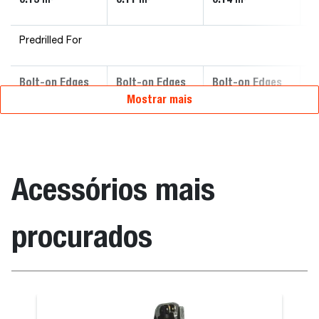
Predrilled For
Bolt-on Edges
Bolt-on Edges
Bolt-on Edges
B
Mostrar mais
Acessórios mais
procurados