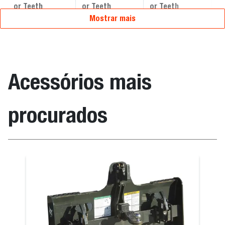
or Teeth
or Teeth
or Teeth
o
Mostrar mais
Acessórios mais
procurados