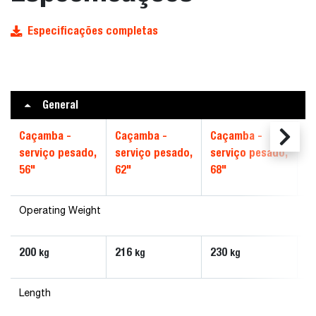
Especificações completas
General
Caçamba -
Caçamba -
Caçamba -
C
serviço pesado,
serviço pesado,
serviço pesado,
s
56"
62"
68"
7
Operating Weight
200
216
230
2
kg
kg
kg
Length