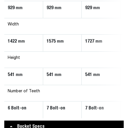
929
929
929
9
mm
mm
mm
Width
1422
1575
1727
1
mm
mm
mm
Height
541
541
541
5
mm
mm
mm
Number of Teeth
6 Bolt-on
7 Bolt-on
7 Bolt-on
8
Bucket Specs