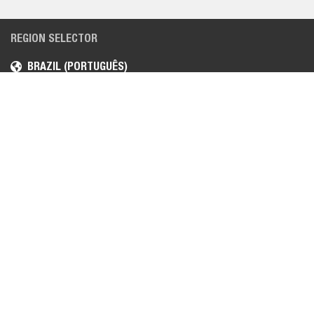
REGION SELECTOR
BRAZIL (PORTUGUÊS)
EQUIPAMENTO
CENTRO DE AJUDA
CARREGADEIRAS
ENCONTRE UM
DISTRIBUIDOR
MINI ESCAVADEIRAS
MANIPULADORES
TELESCÓPICOS
VEÍCULOS UTILITÁRIOS
LEGAL
PRIVACIDADE