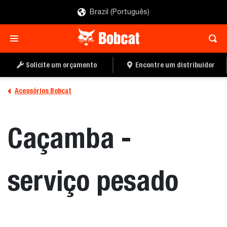
Brazil (Português)
ENCONTRE UM
PEÇA UMA COTAÇÃO
DISTRIBUIDOR
Solicite um orçamento
Encontre um distribuidor
Acessórios Bobcat
Caçamba -
serviço pesado