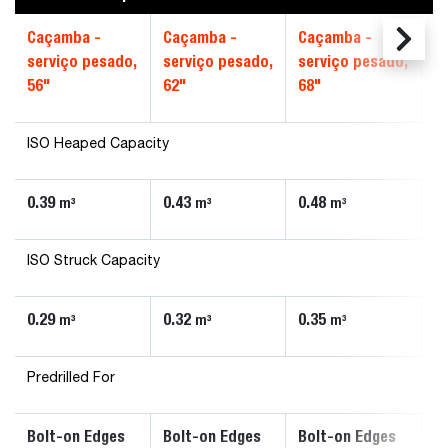
Caçamba -
Caçamba -
Caçamba -
C
serviço pesado,
serviço pesado,
serviço pesado,
s
56"
62"
68"
7
ISO Heaped Capacity
0.39
0.43
0.48
0
m³
m³
m³
ISO Struck Capacity
0.29
0.32
0.35
0
m³
m³
m³
Predrilled For
Bolt-on Edges
Bolt-on Edges
Bolt-on Edges
B