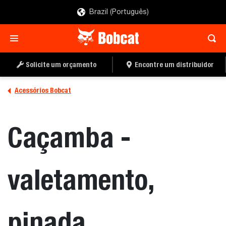
Brazil (Português)
ENCONTRE UM
PEÇA UMA COTAÇÃO
DISTRIBUIDOR
Solicite um orçamento
Encontre um distribuidor
Acessórios Bobcat
Caçamba -
valetamento,
pinada