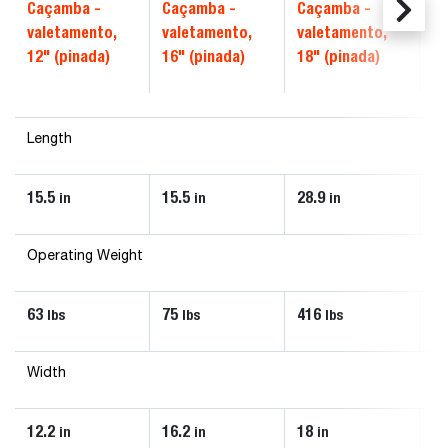
Caçamba -
Caçamba -
Caçamba -
C
valetamento,
valetamento,
valetamento,
va
12" (pinada)
16" (pinada)
18" (pinada)
18
Length
15.5
15.5
28.9
15
in
in
in
Operating Weight
63
75
416
7
lbs
lbs
lbs
Width
12.2
16.2
18
18
in
in
in