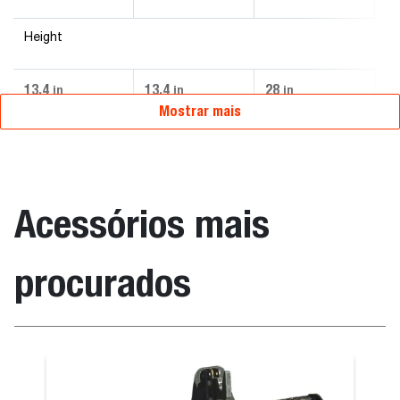
Height
13.4
13.4
28
13
in
in
in
Mostrar mais
Acessórios mais
procurados