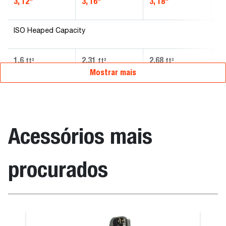
3, 12"
3, 16"
3, 18"
3,
ISO Heaped Capacity
1.6
2.31
2.68
3.
ft³
ft³
ft³
Mostrar mais
Acessórios mais
procurados