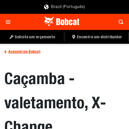
Brazil (Português)
ENCONTRE UM
PEÇA UMA COTAÇÃO
DISTRIBUIDOR
Solicite um orçamento
Encontre um distribuidor
Acessórios Bobcat
Caçamba -
valetamento, X-
Change