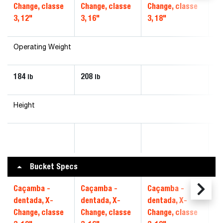
Change, classe
Change, classe
Change, classe
Ch
3, 12"
3, 16"
3, 18"
3,
Operating Weight
184
208
24
lb
lb
Height
Bucket Specs
Caçamba -
Caçamba -
Caçamba -
Ca
dentada, X-
dentada, X-
dentada, X-
de
Change, classe
Change, classe
Change, classe
Ch