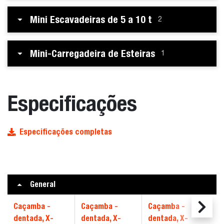
Mini Escavadeiras de 5 a 10 t
2
Mini-Carregadeira de Esteiras
1
Especificações
Especificações completas
General
Caçamba -
Caçamba -
Caçamba -
Ca
dentada, X-
dentada, X-
dentada, X-
de