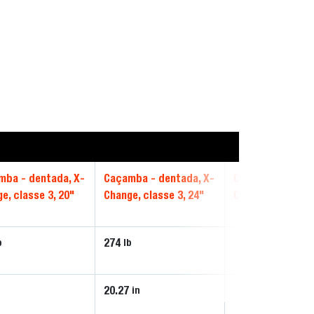
mba - dentada, X-
Caçamba - dentada, X-
Caçamba - denta
e, classe 3, 20"
Change, classe 3, 24"
Change, classe 3
274
b
lb
20.27
in