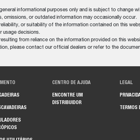
 general informational purposes only and is subject to change wi
rs, omissions, or outdated information may occasionally occur.
bility, or suitability of the information contained on this website
r usage decisions.
resulting from reliance on the information provided on this websi
on, please contact our official dealers or refer to the documen
AMENTO
CENTRO DE AJUDA
LEGAL
GADEIRAS
ENCONTRE UM
PRIVACID
DISTRIBUIDOR
SCAVADEIRAS
TERMOS 
ULADORES
CÓPICOS
OS UTILITÁRIOS