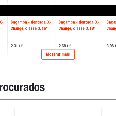
X-
Caçamba - dentada, X-
Caçamba - dentada, X-
Caça
Change, classe 3, 16"
Change, classe 3, 18"
Chang
2.31
2.68
3.05
ft³
ft³
Mostrar mais
procurados