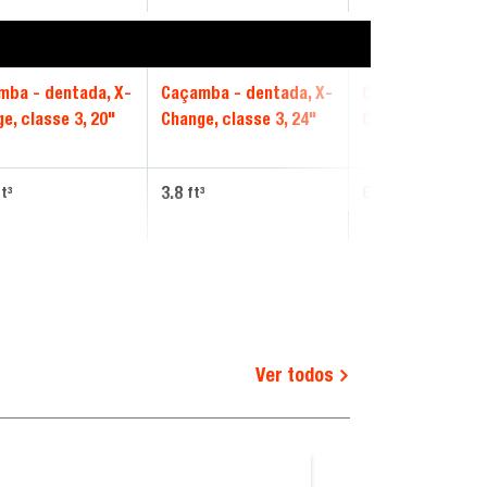
mba - dentada, X-
Caçamba - dentada, X-
Caçamba - denta
e, classe 3, 20"
Change, classe 3, 24"
Change, classe 3
3.8
6.02
ft³
ft³
ft³
Ver todos