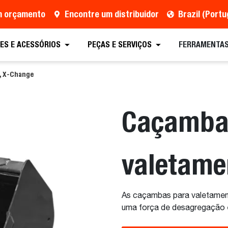
um orçamento
Encontre um distribuidor
Brazil (Port
tação
Encontre um distribuidor
Equipamento
ES E ACESSÓRIOS
PEÇAS E SERVIÇOS
FERRAMENTAS
, X-Change
Caçamba
valetame
As caçambas para valetamen
uma força de desagregação e