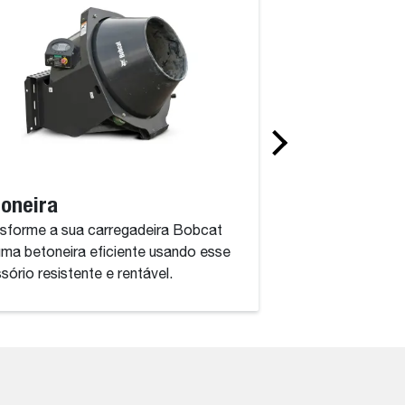
oneira
Bomba de con
sforme a sua carregadeira Bobcat
Esse acessório po
ma betoneira eficiente usando esse
concreto onde você 
sório resistente e rentável.
durar.