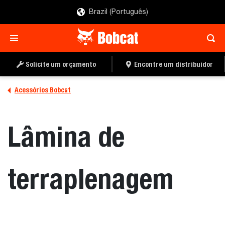
Brazil (Português)
ENCONTRE UM
PEÇA UMA COTAÇÃO
DISTRIBUIDOR
Solicite um orçamento
Encontre um distribuidor
Acessórios Bobcat
Lâmina de
terraplenagem