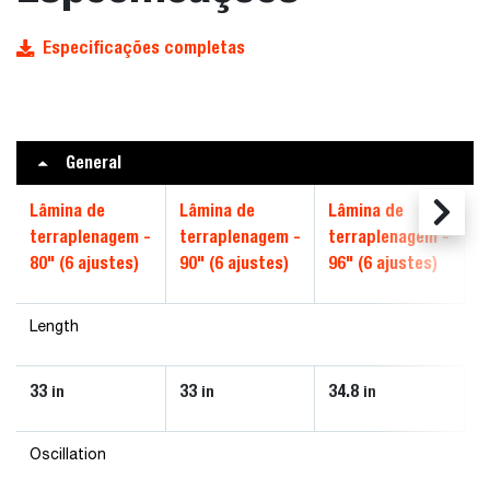
Especificações completas
General
Lâmina de
Lâmina de
Lâmina de
terraplenagem -
terraplenagem -
terraplenagem -
80" (6 ajustes)
90" (6 ajustes)
96" (6 ajustes)
Length
33
33
34.8
in
in
in
Oscillation