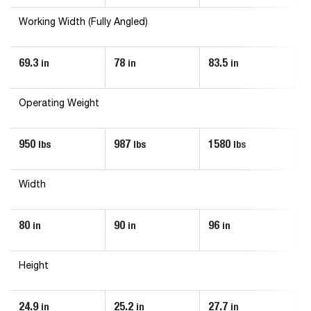
Working Width (Fully Angled)
69.3
78
83.5
in
in
in
Operating Weight
950
987
1580
lbs
lbs
lbs
Width
80
90
96
in
in
in
Height
24.9
25.2
27.7
in
in
in