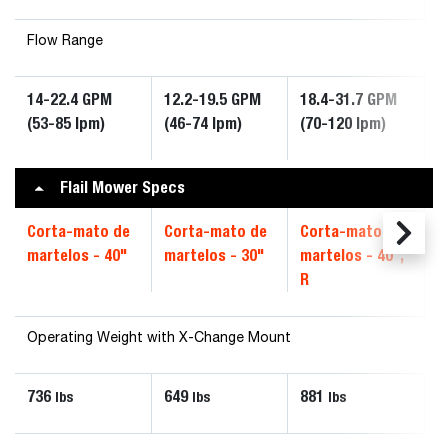
Flow Range
14-22.4 GPM
12.2-19.5 GPM
18.4-31.7 GPM
(53-85 lpm)
(46-74 lpm)
(70-120 lpm)
Flail Mower Specs
Corta-mato de
Corta-mato de
Corta-mato de
martelos - 40"
martelos - 30"
martelos - 40",
R
Operating Weight with X-Change Mount
736
649
881
lbs
lbs
lbs