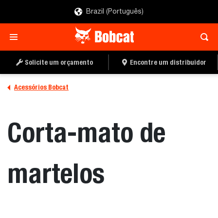
Brazil (Português)
ENCONTRE UM
PEÇA UMA COTAÇÃO
DISTRIBUIDOR
Solicite um orçamento
Encontre um distribuidor
Acessórios Bobcat
Corta-mato de
martelos