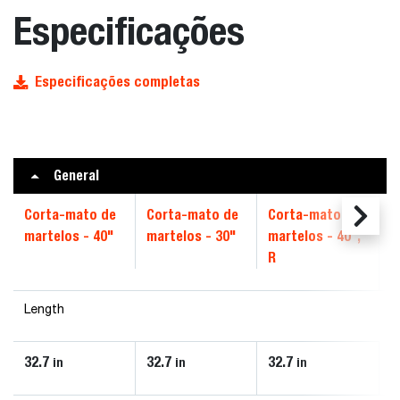
Especificações
Especificações completas
General
Corta-mato de
Corta-mato de
Corta-mato de
martelos - 40"
martelos - 30"
martelos - 40",
R
Length
32.7
32.7
32.7
in
in
in