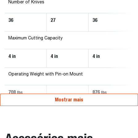
Number of Knives
36
27
36
Maximum Cutting Capacity
4 in
4 in
4 in
Operating Weight with Pin-on Mount
708
876
lbs
lbs
Mostrar mais