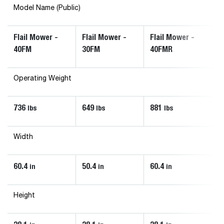
Model Name (Public)
Flail Mower -
Flail Mower -
Flail Mower -
40FM
30FM
40FMR
Operating Weight
736
649
881
lbs
lbs
lbs
Width
60.4
50.4
60.4
in
in
in
Height