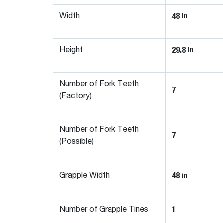
48
in
Width
29.8
in
Height
Number of Fork Teeth
7
(Factory)
Number of Fork Teeth
7
(Possible)
48
in
Grapple Width
1
Number of Grapple Tines