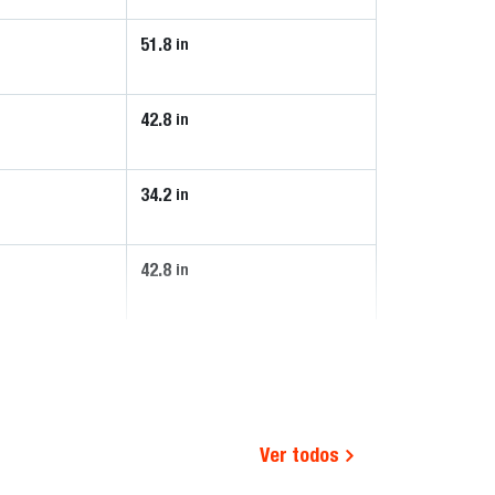
51.8
in
42.8
in
34.2
in
42.8
in
Ver todos