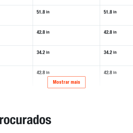
51.8
51.8
in
in
42.8
42.8
in
in
34.2
34.2
in
in
42.8
42.8
in
in
Mostrar mais
procurados