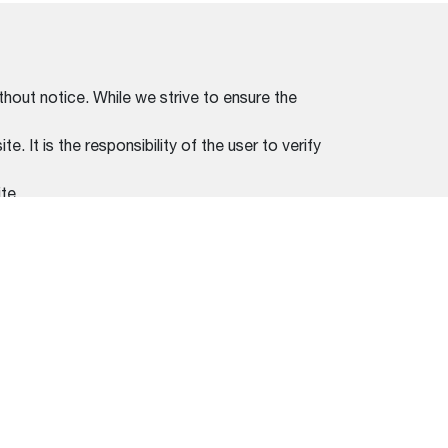
thout notice. While we strive to ensure the
. It is the responsibility of the user to verify
te.
tation provided with your purchase.
REGION SELECTOR
ADE
BRAZIL (PORTUGUÊS)
DE USO