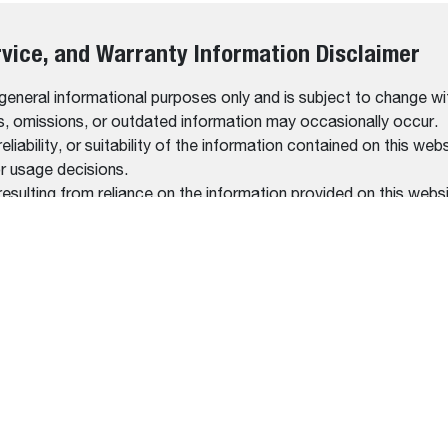
rvice, and Warranty Information Disclaimer
 general informational purposes only and is subject to change wi
rs, omissions, or outdated information may occasionally occur.
bility, or suitability of the information contained on this website
r usage decisions.
resulting from reliance on the information provided on this websi
on, please contact our official dealers or refer to the documen
AMENTO
CENTRO DE AJUDA
LEGAL
GADEIRAS
ENCONTRE UM
PRIVACID
DISTRIBUIDOR
SCAVADEIRAS
TERMOS 