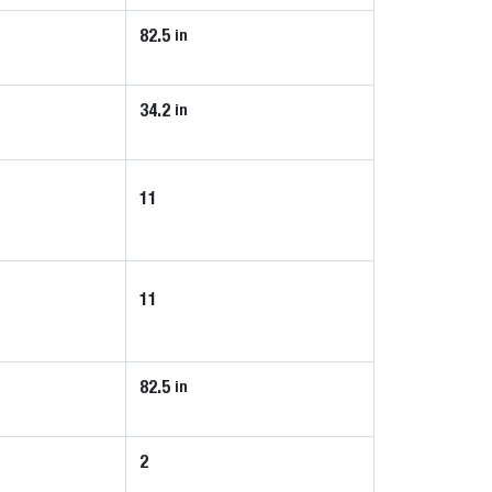
82.5
in
34.2
in
11
11
82.5
in
2