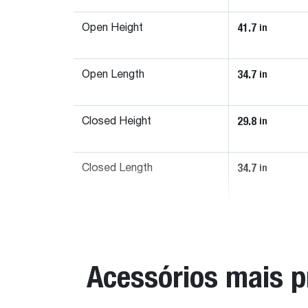
41.7
in
Open Height
34.7
in
Open Length
29.8
in
Closed Height
34.7
in
Closed Length
Acessórios mais 