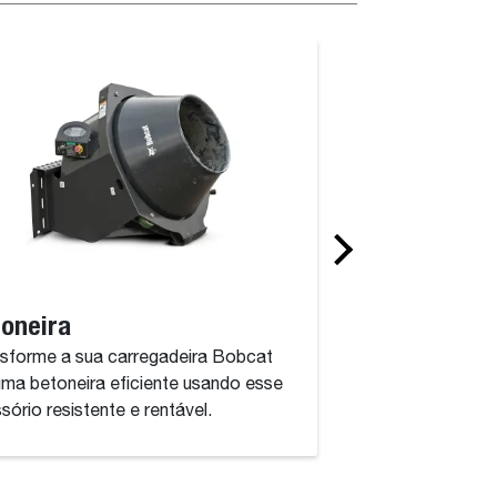
oneira
Bomba de con
sforme a sua carregadeira Bobcat
Esse acessório po
ma betoneira eficiente usando esse
concreto onde você 
sório resistente e rentável.
durar.