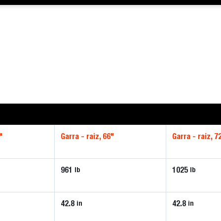
"
Garra - raiz, 66"
Garra - raiz, 7
961
1025
lb
lb
42.8
42.8
in
in