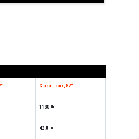
2"
Garra - raiz, 82"
1130
lb
42.8
in