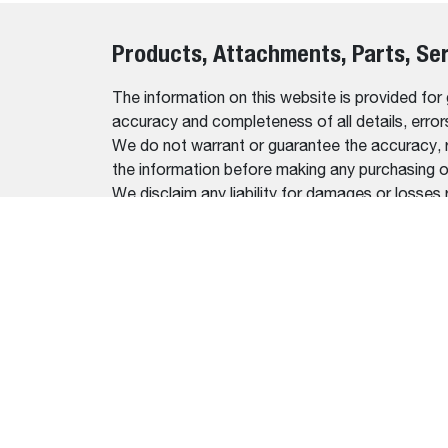
Products, Attachments, Parts, Se
The information on this website is provided for
accuracy and completeness of all details, erro
We do not warrant or guarantee the accuracy, relia
the information before making any purchasing o
We disclaim any liability for damages or losses 
For the most up-to-date and accurate informati
EQUIP
CARRE
MINI E