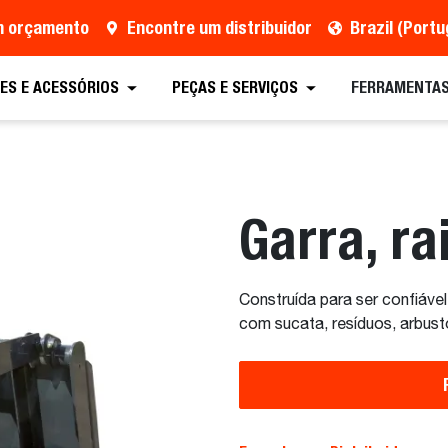
um orçamento
Encontre um distribuidor
Brazil (Port
tação
Encontre um distribuidor
Equipamento
ES E ACESSÓRIOS
PEÇAS E SERVIÇOS
FERRAMENTAS
Garra, ra
Construída para ser confiável 
com sucata, resíduos, arbusto