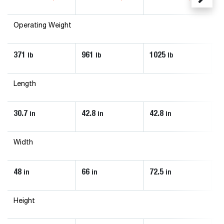
Operating Weight
371
961
1025
1
lb
lb
lb
Length
30.7
42.8
42.8
4
in
in
in
Width
48
66
72.5
8
in
in
in
Height