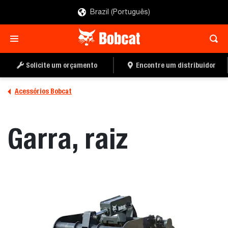
Brazil (Português)
ENCONTRE UM
PEÇA UMA COTAÇÃO
DISTRIBUIDOR
Solicite um orçamento
Encontre um distribuidor
Acessórios Bobcat
Garra, raiz