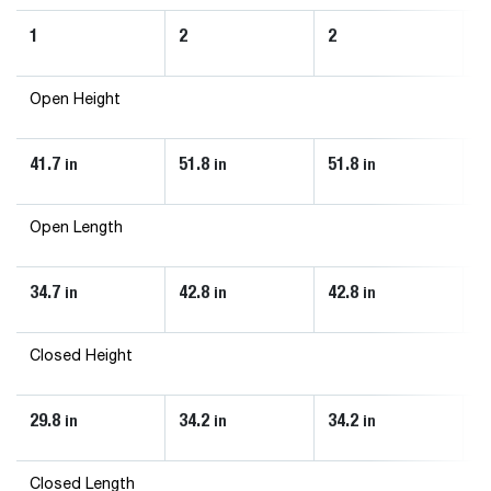
1
2
2
2
Open Height
41.7
51.8
51.8
5
in
in
in
Open Length
34.7
42.8
42.8
4
in
in
in
Closed Height
29.8
34.2
34.2
3
in
in
in
Closed Length