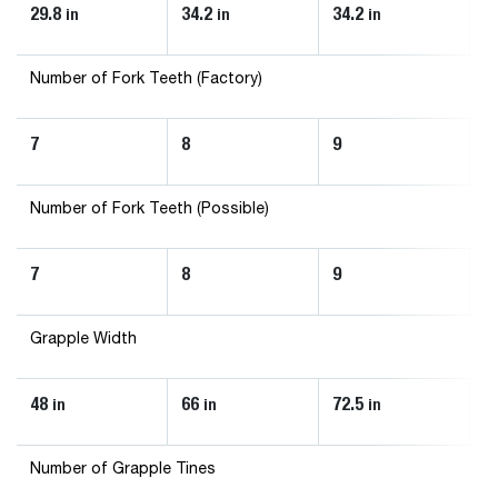
29.8
34.2
34.2
3
in
in
in
Number of Fork Teeth (Factory)
7
8
9
1
Number of Fork Teeth (Possible)
7
8
9
1
Grapple Width
48
66
72.5
8
in
in
in
Number of Grapple Tines