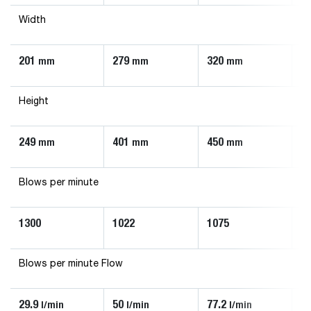
Width
201
279
320
3
mm
mm
mm
Height
249
401
450
4
mm
mm
mm
Blows per minute
1300
1022
1075
9
Blows per minute Flow
29.9
50
77.2
88
l/min
l/min
l/min