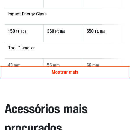
Impact Energy Class
150
350
550
9
ft. lbs.
Ft lbs
ft. lbs
Tool Diameter
43
56
66
7
mm
mm
mm
Mostrar mais
Acessórios mais
procurados