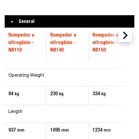
General
Rompedor a
Rompedor a
Rompedor a
R
nitrogênio -
nitrogênio -
nitrogênio -
ni
NB110
NB140
NB150
N
Operating Weight
84
230
334
4
kg
kg
kg
Length
937
1095
1234
1
mm
mm
mm