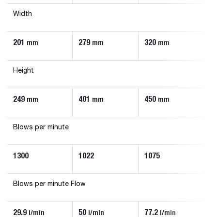
Width
201
279
320
3
mm
mm
mm
Height
249
401
450
4
mm
mm
mm
Blows per minute
1300
1022
1075
9
Blows per minute Flow
29.9
50
77.2
88
l/min
l/min
l/min