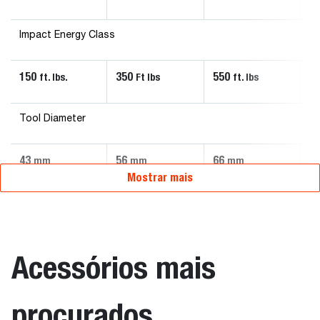
Impact Energy Class
150
350
550
9
ft. lbs.
Ft lbs
ft. lbs
Tool Diameter
43
56
66
7
mm
mm
mm
Mostrar mais
Acessórios mais
procurados