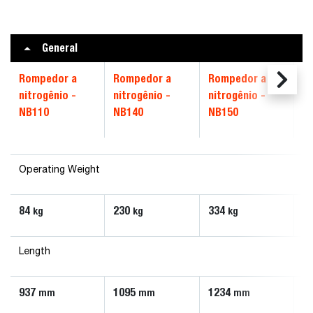
General
Rompedor a
Rompedor a
Rompedor a
R
nitrogênio -
nitrogênio -
nitrogênio -
ni
NB110
NB140
NB150
N
Operating Weight
84
230
334
4
kg
kg
kg
Length
937
1095
1234
1
mm
mm
mm