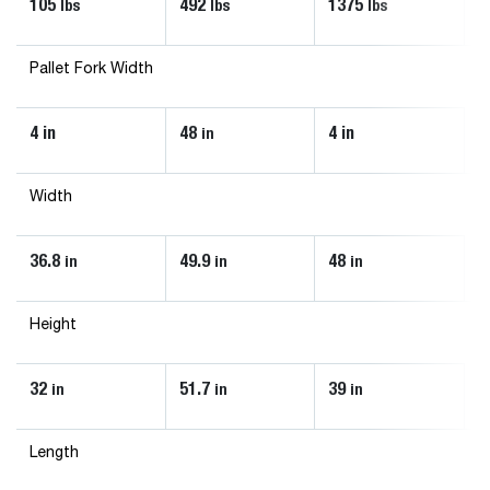
105
492
1375
lbs
lbs
lbs
Pallet Fork Width
4 in
48
4 in
in
Width
36.8
49.9
48
in
in
in
Height
32
51.7
39
in
in
in
Length