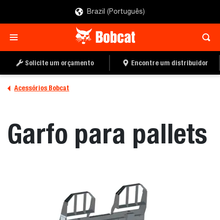
Brazil (Português)
ENCONTRE UM
PEÇA UMA COTAÇÃO
DISTRIBUIDOR
Solicite um orçamento
Encontre um distribuidor
Acessórios Bobcat
Garfo para pallets