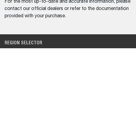
For the most up-to-date and accurate information, please
contact our official dealers or refer to the documentation
provided with your purchase.
REGION SELECTOR
BRAZIL (PORTUGUÊS)
EQUIPAMENTO
CENTRO DE AJUDA
CARREGADEIRAS
ENCONTRE UM
DISTRIBUIDOR
MINI ESCAVADEIRAS
MANIPULADORES
TELESCÓPICOS
VEÍCULOS UTILITÁRIOS