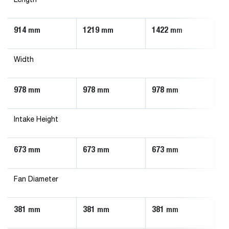
Length
914
1219
1422
1
mm
mm
mm
Width
978
978
978
1
mm
mm
mm
Intake Height
673
673
673
8
mm
mm
mm
Fan Diameter
381
381
381
4
mm
mm
mm