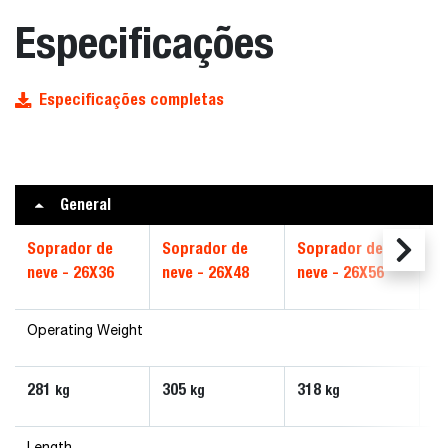
Especificações
Especificações completas
General
Soprador de
Soprador de
Soprador de
So
neve - 26X36
neve - 26X48
neve - 26X56
ne
Operating Weight
281
305
318
4
kg
kg
kg