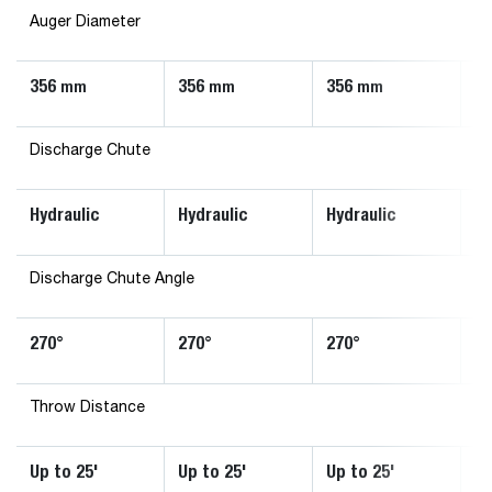
Auger Diameter
356
356
356
5
mm
mm
mm
Discharge Chute
Hydraulic
Hydraulic
Hydraulic
Hy
Discharge Chute Angle
270°
270°
270°
27
Throw Distance
Up to 25'
Up to 25'
Up to 25'
Up