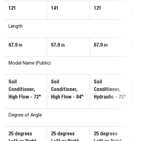
121
141
121
1
Length
67.9
67.9
67.9
67
in
in
in
Model Name (Public)
Soil
Soil
Soil
So
Conditioner,
Conditioner,
Conditioner,
Co
High Flow - 72"
High Flow - 84"
Hydraulic - 72"
Hy
Degree of Angle
25 degrees
25 degrees
25 degrees
2