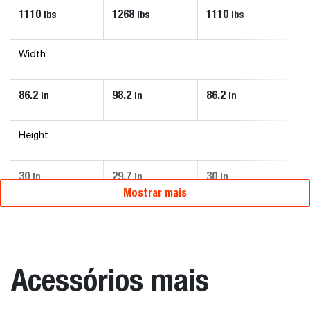
1110
1268
1110
1
lbs
lbs
lbs
Width
86.2
98.2
86.2
98
in
in
in
Height
30
29.7
30
29
in
in
in
Mostrar mais
Acessórios mais