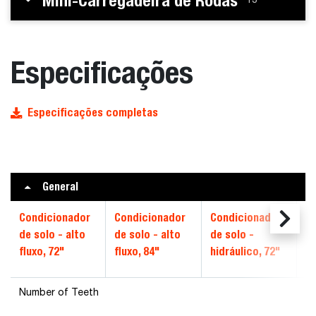
Mini-Carregadeira de Rodas
Especificações
Especificações completas
General
Condicionador
Condicionador
Condicionador
C
de solo - alto
de solo - alto
de solo -
de
fluxo, 72"
fluxo, 84"
hidráulico, 72"
hi
Number of Teeth