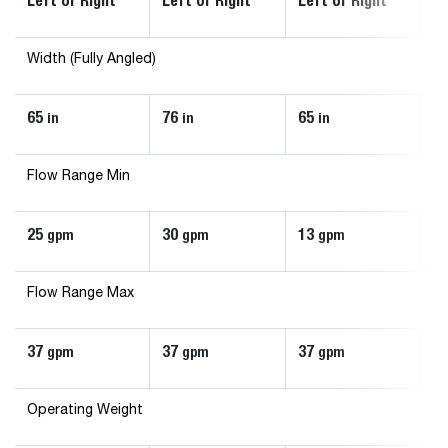
Left or Right
Left or Right
Left or Right
Le
Width (Fully Angled)
65
76
65
7
in
in
in
Flow Range Min
25
30
13
1
gpm
gpm
gpm
Flow Range Max
37
37
37
3
gpm
gpm
gpm
Operating Weight