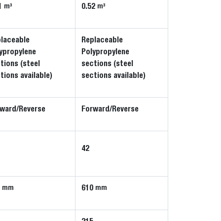
1
0.52
m³
m³
laceable
Replaceable
ypropylene
Polypropylene
tions (steel
sections (steel
tions available)
sections available)
ward/Reverse
Forward/Reverse
42
4
610
mm
mm