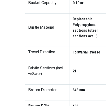
0.19
m³
Bucket Capacity
Replaceable
Polypropylene
Bristle Material
sections (steel
sections avail.)
Forward/Reverse
Travel Direction
Bristle Sections (Incl.
21
w/Swpr)
546
mm
Broom Diameter