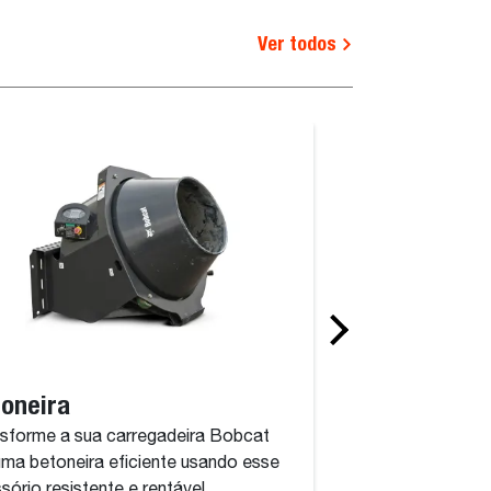
Ver todos
oneira
Bomba de con
sforme a sua carregadeira Bobcat
Esse acessório po
ma betoneira eficiente usando esse
concreto onde você 
sório resistente e rentável.
durar.