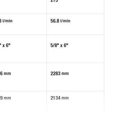
5
215
8
56.8
l/min
l/min
" x 6"
5/8" x 6"
86
2283
mm
mm
29
2134
mm
mm