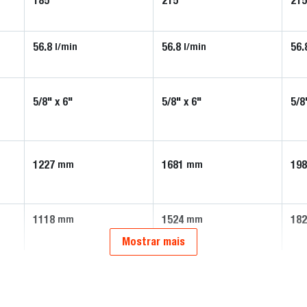
185
215
21
56.8
56.8
56.
l/min
l/min
5/8" x 6"
5/8" x 6"
5/8
1227
1681
19
mm
mm
1118
1524
18
mm
mm
Mostrar mais