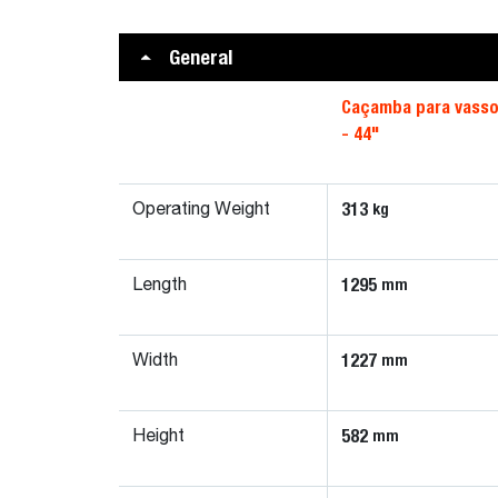
General
Caçamba para vasso
- 44"
313
kg
Operating Weight
1295
mm
Length
1227
mm
Width
582
mm
Height