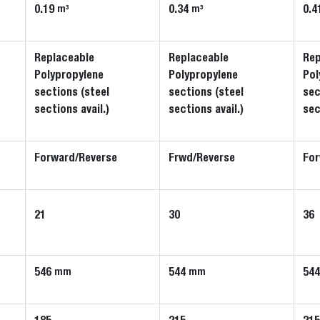
0.19
0.34
0.4
m³
m³
Replaceable
Replaceable
Rep
Polypropylene
Polypropylene
Pol
sections (steel
sections (steel
sec
sections avail.)
sections avail.)
sec
Forward/Reverse
Frwd/Reverse
For
21
30
36
546
544
54
mm
mm