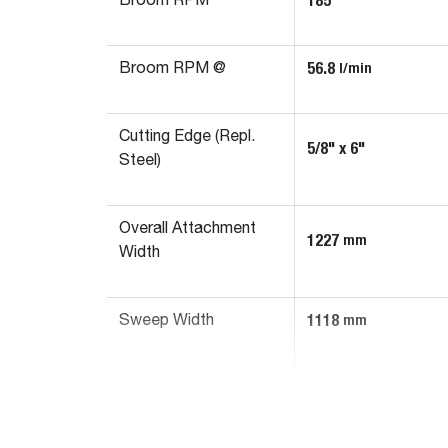
185
Broom RPM
56.8
l/min
Broom RPM @
Cutting Edge (Repl.
5/8" x 6"
Steel)
Overall Attachment
1227
mm
Width
1118
mm
Sweep Width