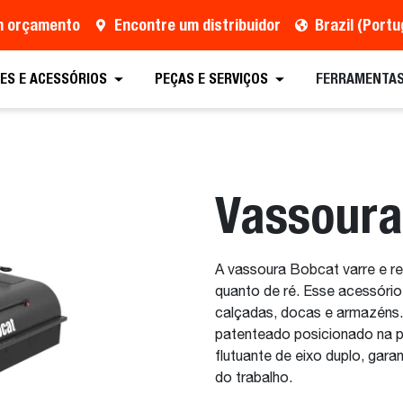
um orçamento
Encontre um distribuidor
Brazil (Port
tação
Encontre um distribuidor
Equipamento
ES E ACESSÓRIOS
PEÇAS E SERVIÇOS
FERRAMENTAS
Vassoura
A vassoura Bobcat varre e re
quanto de ré. Esse acessório
calçadas, docas e armazéns.
patenteado posicionado na pa
flutuante de eixo duplo, gara
do trabalho.