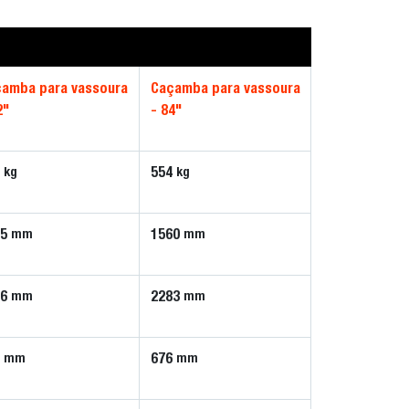
amba para vassoura
Caçamba para vassoura
2"
- 84"
1
554
kg
kg
15
1560
mm
mm
86
2283
mm
mm
4
676
mm
mm