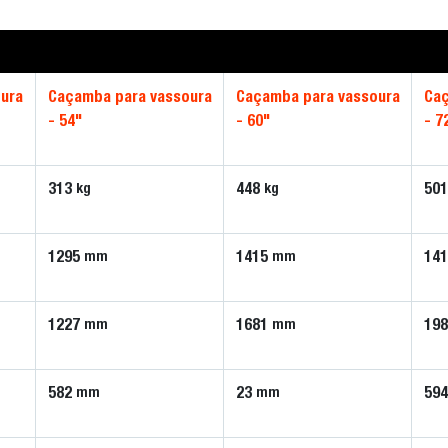
ura
Caçamba para vassoura
Caçamba para vassoura
Caç
- 54"
- 60"
- 7
313
448
50
kg
kg
1295
1415
14
mm
mm
1227
1681
19
mm
mm
582
23
59
mm
mm