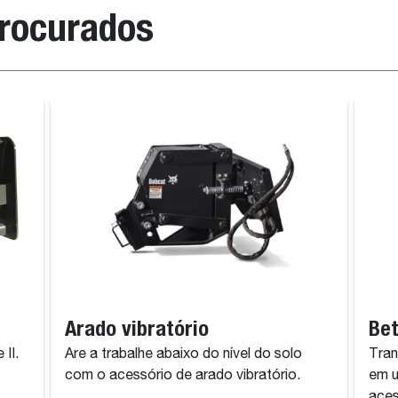
procurados
Arado vibratório
Bet
II.
Are a trabalhe abaixo do nível do solo
Tran
com o acessório de arado vibratório.
em u
aces