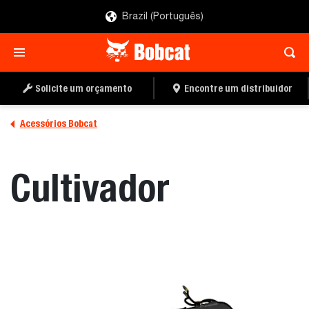
Brazil (Português)
ENCONTRE UM
PEÇA UMA COTAÇÃO
DISTRIBUIDOR
Solicite um orçamento
Encontre um distribuidor
Acessórios Bobcat
Cultivador