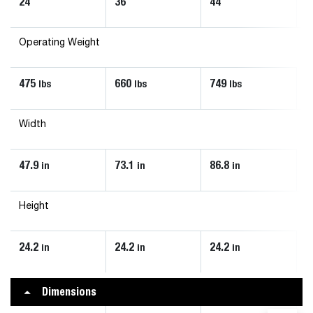
24
36
44
Operating Weight
475
660
749
lbs
lbs
lbs
Width
47.9
73.1
86.8
in
in
in
Height
24.2
24.2
24.2
in
in
in
Dimensions