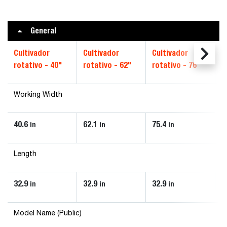
General
Cultivador
Cultivador
Cultivador
rotativo - 40"
rotativo - 62"
rotativo - 76"
Working Width
40.6
62.1
75.4
in
in
in
Length
32.9
32.9
32.9
in
in
in
Model Name (Public)