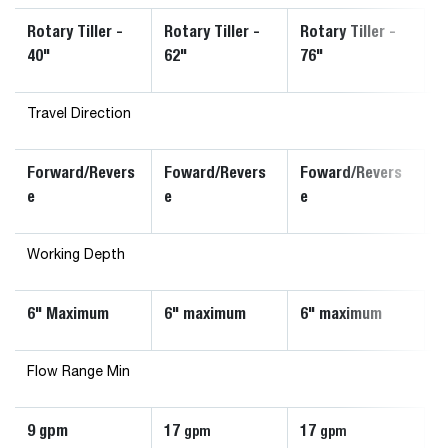
Rotary Tiller -
Rotary Tiller -
Rotary Tiller -
40"
62"
76"
Travel Direction
Forward/Revers
Foward/Revers
Foward/Revers
e
e
e
Working Depth
6" Maximum
6" maximum
6" maximum
Flow Range Min
9 gpm
17
17
gpm
gpm