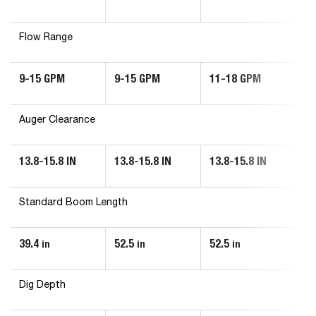
Flow Range
9-15 GPM
9-15 GPM
11-18 GPM
1
Auger Clearance
13.8-15.8 IN
13.8-15.8 IN
13.8-15.8 IN
24
Standard Boom Length
39.4
52.5
52.5
55
in
in
in
Dig Depth