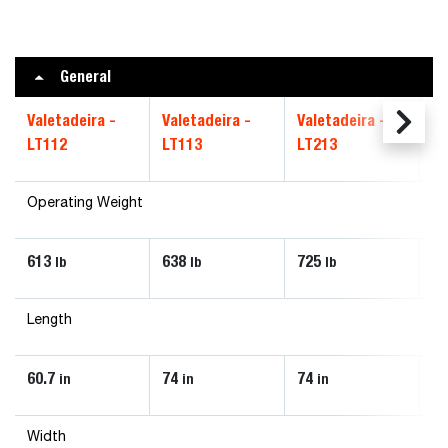
General
Valetadeira -
Valetadeira -
Valetadeira -
Va
LT112
LT113
LT213
LT
Operating Weight
613
638
725
9
lb
lb
lb
Length
60.7
74
74
79
in
in
in
Width