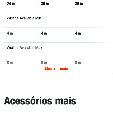
24
36
36
3
in
in
in
Widths Available Min
4
4
4
6
in
in
in
Widths Available Max
8
8
8
1
in
in
in
Mostrar mais
Acessórios mais