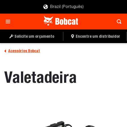
Brazil (Português)
ENCONTRE UM
PEÇA UMA COTAÇÃO
DISTRIBUIDOR
Solicite um orçamento
Encontre um distribuidor
Acessórios Bobcat
Valetadeira