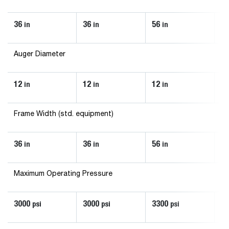
36
36
56
5
in
in
in
Auger Diameter
12
12
12
1
in
in
in
Frame Width (std. equipment)
36
36
56
5
in
in
in
Maximum Operating Pressure
3000
3000
3300
3
psi
psi
psi