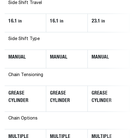
Side Shift Travel
16.1
16.1
23.1
23
in
in
in
Side Shift Type
MANUAL
MANUAL
MANUAL
M
Chain Tensioning
GREASE
GREASE
GREASE
G
CYLINDER
CYLINDER
CYLINDER
C
Chain Options
MULTIPLE
MULTIPLE
MULTIPLE
M