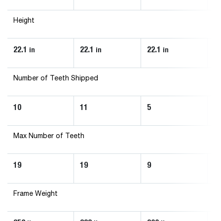
Height
22.1
22.1
22.1
22
in
in
in
Number of Teeth Shipped
10
11
5
7
Max Number of Teeth
19
19
9
1
Frame Weight