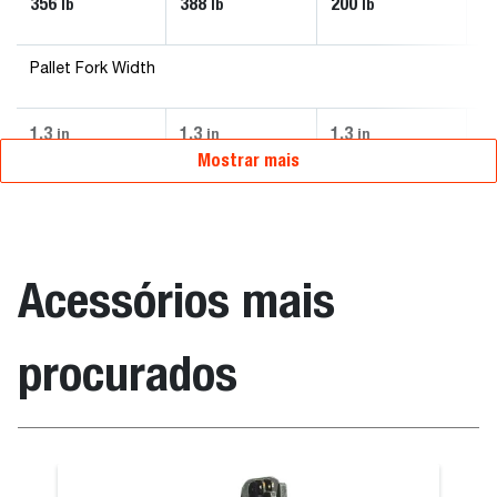
356
388
200
2
lb
lb
lb
Pallet Fork Width
1.3
1.3
1.3
1.
in
in
in
Mostrar mais
Acessórios mais
procurados