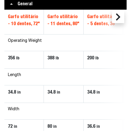
General
Garfo utilitário
Garfo utilitário
Garfo utilitário
Ga
- 10 dentes, 72"
- 11 dentes, 80"
- 5 dentes, 36"
- 
Operating Weight
356
388
200
2
lb
lb
lb
Length
34.8
34.8
34.8
34
in
in
in
Width
72
80
36.6
5
in
in
in