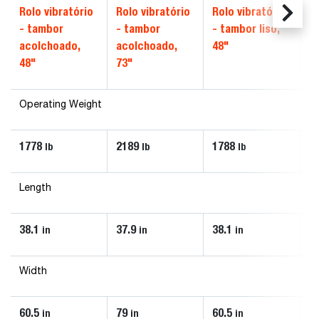
Rolo vibratório
Rolo vibratório
Rolo vibratório
Ro
- tambor
- tambor
- tambor liso,
- 
acolchoado,
acolchoado,
48"
7
48"
73"
Operating Weight
1778
2189
1788
2
lb
lb
lb
Length
38.1
37.9
38.1
3
in
in
in
Width
60.5
79
60.5
7
in
in
in