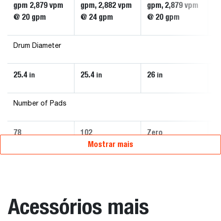
gpm 2,879 vpm
gpm, 2,882 vpm
gpm, 2,879 vpm
g
@ 20 gpm
@ 24 gpm
@ 20 gpm
@
Drum Diameter
25.4
25.4
26
2
in
in
in
Number of Pads
78
102
Zero
Z
Mostrar mais
Acessórios mais