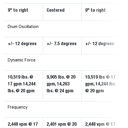
9" to right
Centered
9" to right
C
Drum Oscillation
+/- 12 degrees
+/- 7.5 degrees
+/- 12 degrees
+
Dynamic Force
10,519 lbs. @
9,905 lbs. @ 20
10,519 lbs @ 17
9,
17 gpm 14,244
gpm, 14,263
gpm, 14,244 lbs
g
lbs. @ 20 gpm
lbs. @ 24 gpm
@ 20 gpm
l
Frequency
2,448 vpm @ 17
2,401 vpm @ 20
2,448 vpm @ 17
2