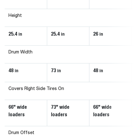
Height
25.4
25.4
26
2
in
in
in
Drum Width
48
73
48
7
in
in
in
Covers RIght Side Tires On
66" wide
73" wide
66" wide
7
loaders
loaders
loaders
l
Drum Offset