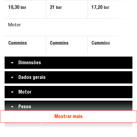
10,30
21
17,20
1
bar
bar
bar
Motor
Cummins
Cummins
Cummins
C
Dimensões
Dados gerais
Motor
Pesos
Mostrar mais
Recursos padrão