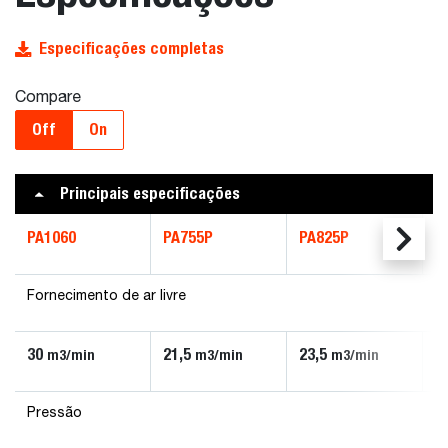
Especificações completas
Compare
Off
On
Principais especificações
PA1060
PA755P
PA825P
P
Fornecimento de ar livre
30
21,5
23,5
2
m3/min
m3/min
m3/min
Pressão