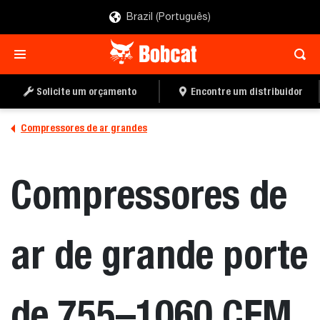
Brazil (Português)
SOLICITE UM
ENCONTRE UM
ORÇAMENTO
DISTRIBUIDOR
Solicite um orçamento
Encontre um distribuidor
Compressores de ar grandes
Compressores de
ar de grande porte
de 755–1060 CFM