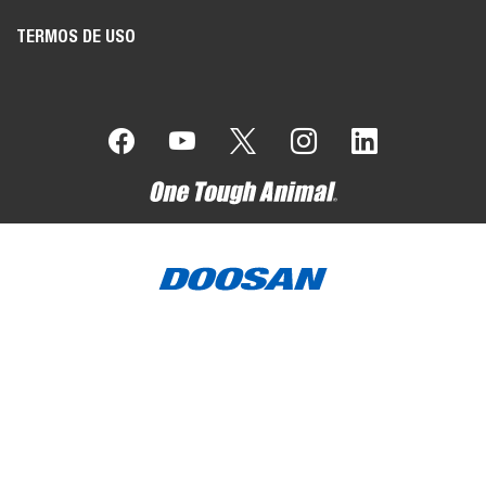
TERMOS DE USO
A Bobcat Company é parte do Grupo Doosan
. A Doosan é
líder mundial em equipamentos de construção, manutenção de
vias e manuseio de materiais, soluções em água e energia, e
engenharia que serve orgulhosamente as comunidades e
clientes por mais de uma século.
Bobcat®️, o logo Bobcat, as cores da máquina Bobcat, e