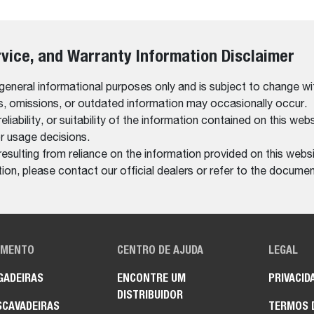
rvice, and Warranty Information Disclaimer
 general informational purposes only and is subject to change wi
rs, omissions, or outdated information may occasionally occur.
bility, or suitability of the information contained on this website
r usage decisions.
resulting from reliance on the information provided on this websi
on, please contact our official dealers or refer to the documen
AMENTO
CENTRO DE AJUDA
LEGAL
GADEIRAS
ENCONTRE UM
PRIVACID
DISTRIBUIDOR
SCAVADEIRAS
TERMOS 