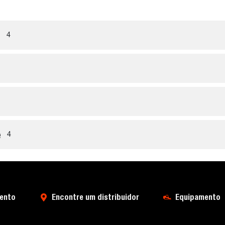
e
4
e
4
mento
Encontre um distribuidor
Equipamento