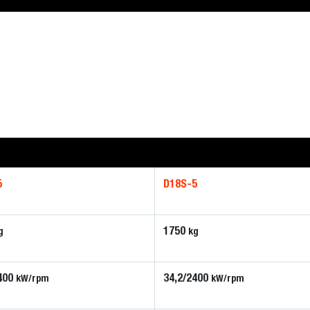
5
D18S-5
1750
g
kg
400
34,2/2400
kW/rpm
kW/rpm