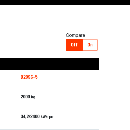
Compare
Off
On
D20SC-5
2000
kg
34,2/2400
kW/rpm