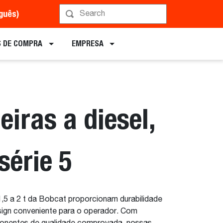
uguês)
Implementos
 DE COMPRA
EMPRESA
iras a diesel,
 série 5
 1,5 a 2 t da Bobcat proporcionam durabilidade
sign conveniente para o operador. Com