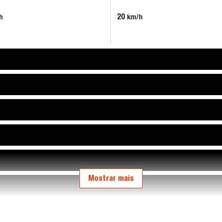
20
h
km/h
Mostrar mais