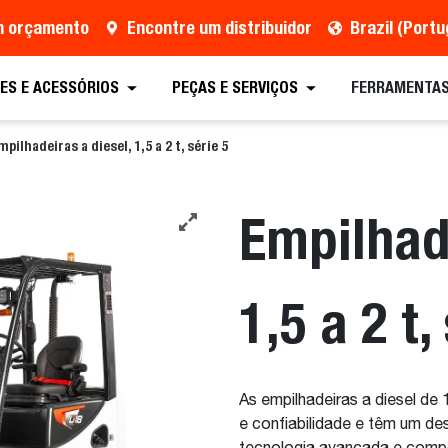
um orçamento
Encontre um distribuidor
Brazil (Port
rçamento
Encontre um distribuidor
Equipamento
ES E ACESSÓRIOS
PEÇAS E SERVIÇOS
FERRAMENTAS
mpilhadeiras a diesel, 1,5 a 2 t, série 5
Empilhade
1,5 a 2 t,
As empilhadeiras a diesel de
e confiabilidade e têm um de