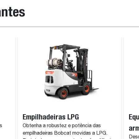
antes
Empilhadeiras LPG
Eq
s
Obtenha a robustez e potência das
ar
empilhadeiras Bobcat movidas a LPG.
Desc