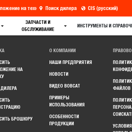
ложение на технику
Поиск дилера
CIS (русский)
ЗАПЧАСТИ И
ИНСТРУМЕНТЫ И СПРАВОЧ
ОБСЛУЖИВАНИЕ
КА
О КОМПАНИИ
ПРАВОВО
СИТЬ
НАШИ ПРЕДПРИЯТИЯ
ПОЛИТИК
ОЖЕНИЕ НА
КОНФИД
НОВОСТИ
КУ
ПОЛИТИК
ВИДЕО BOBCAT
 ДИЛЕРА
ФАЙЛОВ 
ПРИМЕРЫ
СИТЬ
ПОЛИТИ
ИСПОЛЬЗОВАНИЯ
НСТРАЦИЮ
ПЕРСОНА
СОИСКАТ
ОСОБЕННОСТИ
СИТЬ БРОШЮРУ
ПРОДУКЦИИ
УСЛОВИЯ