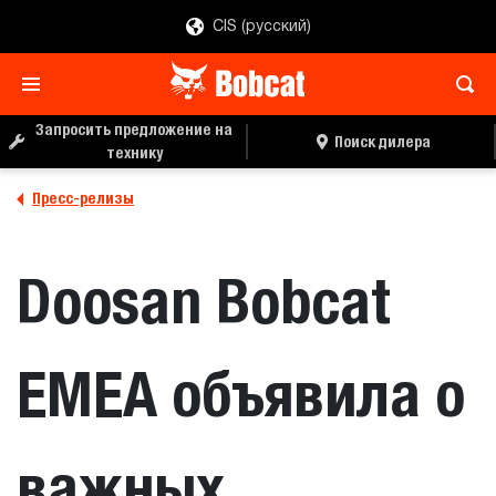
CIS (русский)
Запросить предложение на
Поиск дилера
технику
Пресс-релизы
Doosan Bobcat
EMEA объявила о
важных