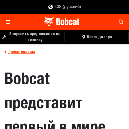
CIS (русский)
Запросить предложение на
Поиск дилера
технику
Пресс-релизы
Bobcat
представит
первый в мире