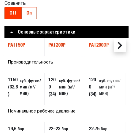
Сравнить
Off
On
Основные характеристики
PA1150P
PA1200P
PA1200OP
P
Производительность
1150
120
120
1
куб. футов/
куб. футов/
куб. футов/
(32,6
0
0
0
мин (м³/
мин (м³/
мин (м³/
мин)
мин)
мин)
)
(34)
(34)
(3
Номинальное рабочее давление
19,6
22–23
22.75
2
бар
бар
бар