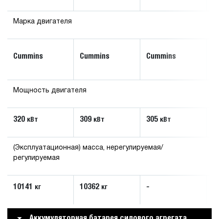
Марка двигателя
V
Cummins
Cummins
Cummins
D
Мощность двигателя
320
309
305
4
кВт
кВт
кВт
(Эксплуатационная) масса, нерегулируемая/
регулируемая
10141
10362
-
1
кг
кг
Аккумуляторная батарея силового агрегата