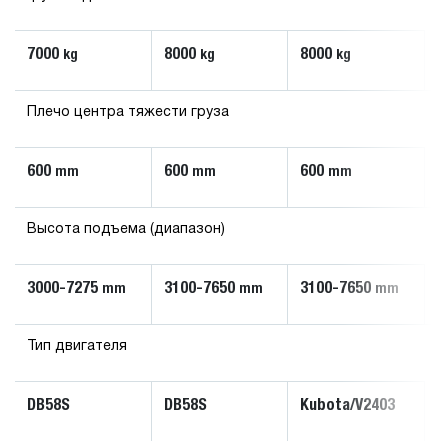
7000
8000
8000
kg
kg
kg
Плечо центра тяжести груза
600
600
600
mm
mm
mm
Высота подъема (диапазон)
3000-7275
3100-7650
3100-7650
mm
mm
mm
Тип двигателя
DB58S
DB58S
Kubota/V2403