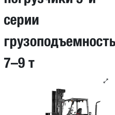
серии
грузоподъемност
7–9 т