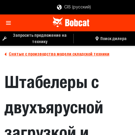
CIS (русский)
Запросить предложение на
Поиск дилера
технику
Снятые с производства модели складской техники
Штабелеры с
двухъярусной
загрузкой и