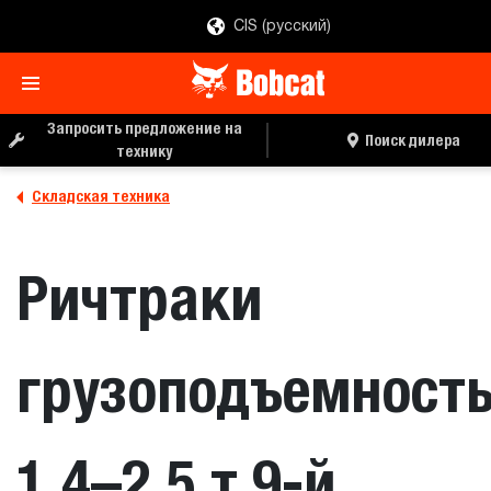
CIS (русский)
ЗАПРОС ЦЕНЫ
ПОИСК ДИЛЕРА
Запросить предложение на
Поиск дилера
технику
Складская техника
Ричтраки
грузоподъемност
1,4–2,5 т 9-й