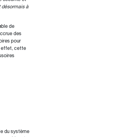
nt désormais à
able de
accrue des
oires pour
effet, cette
ssoires
rie du système