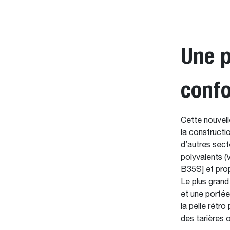
Une p
confo
Cette nouvell
la constructio
d’autres sect
polyvalents (
B35S] et prop
Le plus grand
et une portée
la pelle rétr
des tarières 