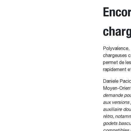
Encor
char
Polyvalence, 
chargeuses c
permet de les
rapidement e
Daniele Pacio
Moyen-Orient 
demande pour 
aux versions 
auxiliaire do
rétro, notamm
godets bascul
compatibles a