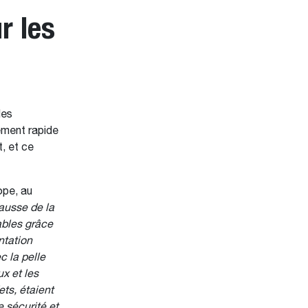
r les
des
ment rapide
, et ce
ope, au
ausse de la
ables grâce
ntation
c la pelle
x et les
ts, étaient
 sécurité et