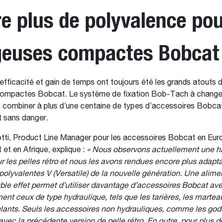
e plus de polyvalence pou
geuses compactes Bobcat
efficacité et gain de temps ont toujours été les grands atouts 
ompactes Bobcat. Le système de fixation Bob-Tach à change
 combiner à plus d’une centaine de types d’accessoires Bobcat
t sans danger.
tti, Product Line Manager pour les accessoires Bobcat en Eur
et en Afrique, explique :
« Nous observons actuellement une h
les pelles rétro et nous les avons rendues encore plus adapt
polyvalentes V (Versatile) de la nouvelle génération. Une alime
uble effet permet d’utiliser davantage d’accessoires Bobcat ave
ent ceux de type hydraulique, tels que les tarières, les marteau
ants. Seuls les accessoires non hydrauliques, comme les gode
vec la précédente version de pelle rétro. En outre, pour plus de