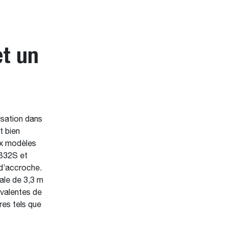
et un
isation dans
t bien
ux modèles
 B32S et
 d’accroche.
ale de 3,3 m
yvalentes de
res tels que