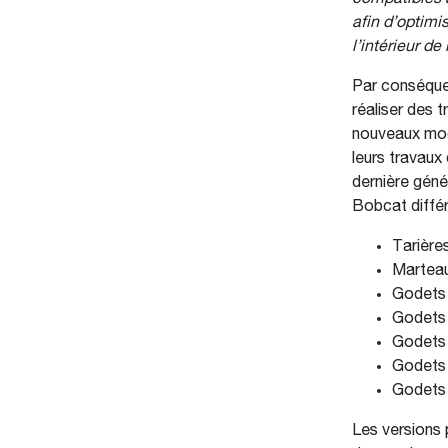
afin d’optimi
l’intérieur de 
Par conséquen
réaliser des 
nouveaux modè
leurs travaux
dernière géné
Bobcat différe
Tarière
Marteau
Godets 
Godets 
Godets 
Godets 
Godets 
Les versions 