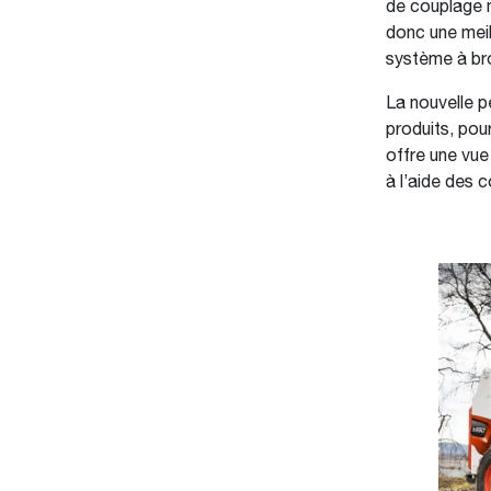
de couplage m
donc une meil
système à br
La nouvelle p
produits, pou
offre une vue 
à l’aide des