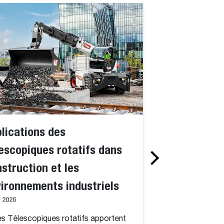
lications des
Standard vs. 
escopiques rotatifs dans
rotatifs : exp
struction et les
à 360 degrés,
ironnements industriels
semblable à c
n 2026
et les travau
1 juin 2026
es Télescopiques rotatifs apportent