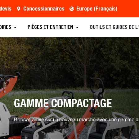
devis
Concessionnaires
Europe (Français)
rochure
Concessionnaire
Planifier une Démo
OIRES
PIÈCES ET ENTRETIEN
OUTILS ET GUIDES DE 
GAMME COMPACTAGE
Bobcat arrive sur un nouveau marché avec une gamme 