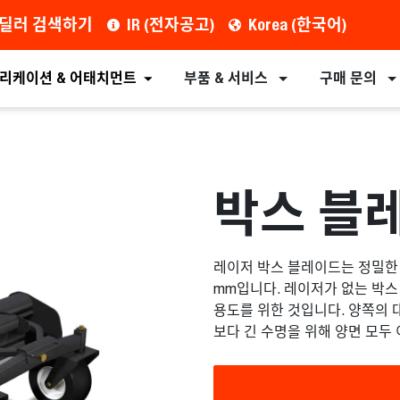
딜러 검색하기
IR (전자공고)
Korea (한국어)
견적 요청
딜러 찾기
장비
어태치먼트
리케이션 & 어태치먼트
부품 & 서비스
구매 문의
박스 블
레이저 박스 블레이드는 정밀한
mm입니다. 레이저가 없는 박
용도를 위한 것입니다. 양쪽의 
보다 긴 수명을 위해 양면 모두