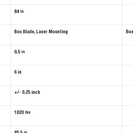
84
in
Box Blade, Laser Mounting
Box
0.5
in
6 in
+/- 0.25 inch
1020
lbs
85.5
in