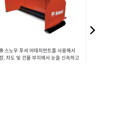
® 스노우 푸셔 어태치먼트를 사용해서
좁은 통로와 같이 비
장, 차도 및 건물 부지에서 눈을 신속하고
힘든 곳에서도 팔레
적으로 밀어 냅니다.
완벽합니다.
thout notice. While we strive to ensure the