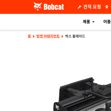
견적 요청
제품
어플
홈
밥캣 어태치먼트
박스 블레이드