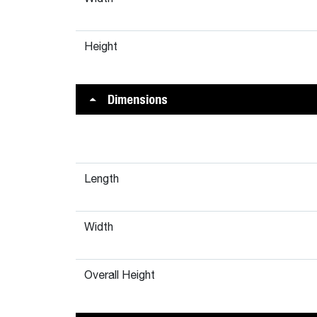
Height
Dimensions
Length
Width
Overall Height