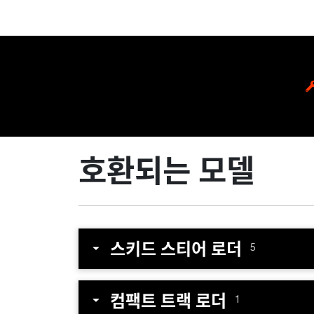
호환되는 모델
스키드 스티어 로더
5
컴팩트 트랙 로더
1