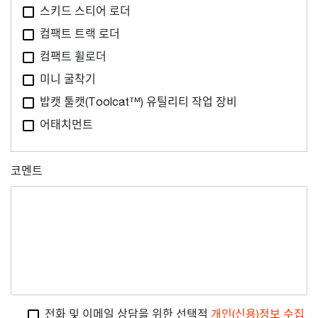
스키드 스티어 로더
컴팩트 트랙 로더
컴팩트 휠로더
미니 굴착기
밥캣 툴캣(Toolcat™) 유틸리티 작업 장비
어태치먼트
코멘트
전화 및 이메일 상담을 위한 선택적
개인(신용)정보 수집