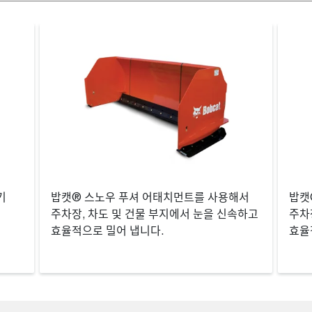
기
밥캣® 스노우 푸셔 어태치먼트를 사용해서
밥캣
주차장, 차도 및 건물 부지에서 눈을 신속하고
주차
효율적으로 밀어 냅니다.
효율