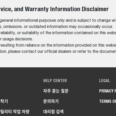
rvice, and Warranty Information Disclaimer
 general informational purposes only and is subject to change wi
rs, omissions, or outdated information may occasionally occur.
bility, or suitability of the information contained on this website
r usage decisions.
resulting from reliance on the information provided on this websi
on, please contact our official dealers or refer to the documen
HELP CENTER
LEGAL
자주 묻는 질문
PRIVACY 
굴착기
문의하기
TERMS O
유틸리티 작업 차량
대리점 검색