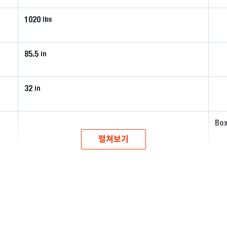
1020
lbs
85.5
in
32
in
Box
펼쳐보기