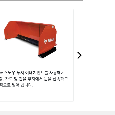
® 스노우 푸셔 어태치먼트를 사용해서
좁은 통로와 같이 비
장, 차도 및 건물 부지에서 눈을 신속하고
힘든 곳에서도 팔레
적으로 밀어 냅니다.
완벽합니다.