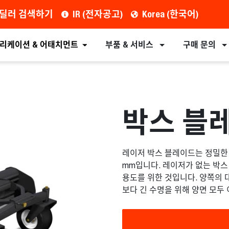
딜러 검색하기
IR (전자공고)
Korea (한국어)
견적 요청
딜러 찾기
장비
어태치먼트
리케이션 & 어태치먼트
부품 & 서비스
구매 문의
박스 블
레이저 박스 블레이드는 정밀한
mm입니다. 레이저가 없는 박
용도를 위한 것입니다. 양쪽의 
보다 긴 수명을 위해 양면 모두