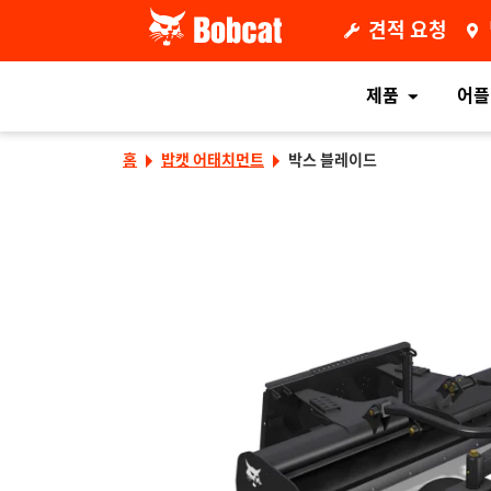
견적 요청
제품
어플
홈
밥캣 어태치먼트
박스 블레이드