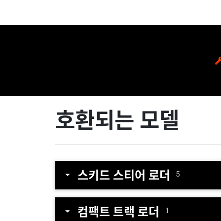
호환되는 모델
스키드 스티어 로더
5
컴팩트 트랙 로더
1