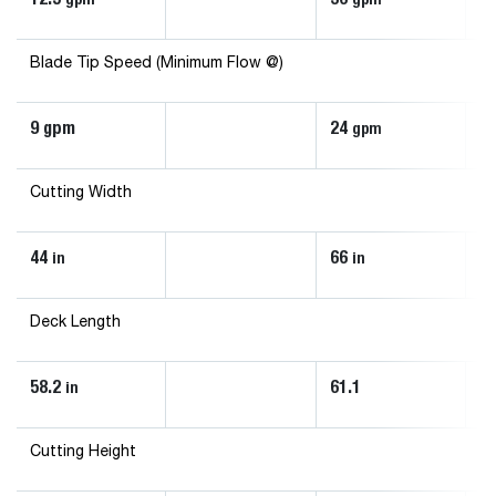
Blade Tip Speed (Minimum Flow @)
9 gpm
24
1
gpm
Cutting Width
44
66
6
in
in
Deck Length
58.2
61.1
61
in
Cutting Height