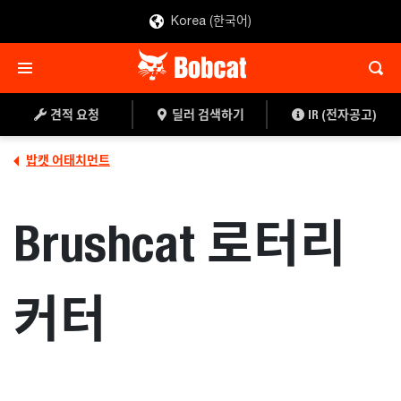
Korea (한국어)
견적 요청
딜러 찾기
견적 요청
딜러 검색하기
IR (전자공고)
밥캣 어태치먼트
Brushcat 로터리
커터