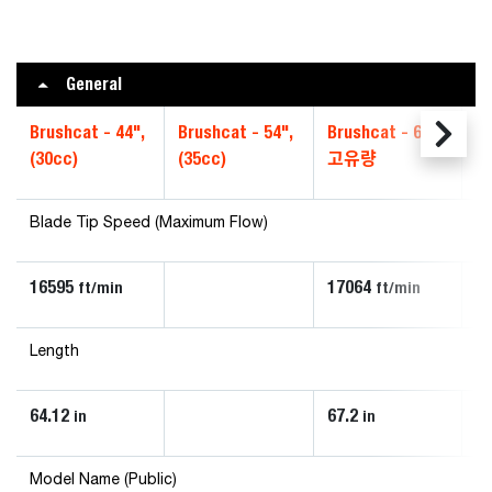
General
Brushcat - 44",
Brushcat - 54",
Brushcat - 66",
Br
(30cc)
(35cc)
고유량
표
Blade Tip Speed (Maximum Flow)
16595
17064
1
ft/min
ft/min
Length
64.12
67.2
67
in
in
Model Name (Public)