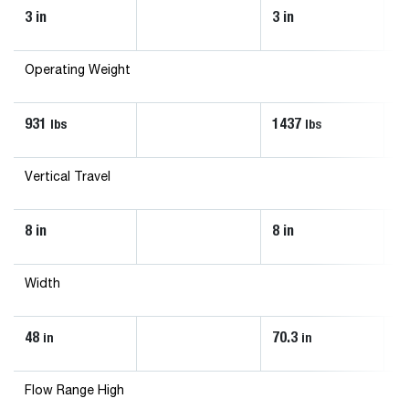
3 in
3 in
3 
Operating Weight
931
1437
1
lbs
lbs
Vertical Travel
8 in
8 in
8 
Width
48
70.3
70
in
in
Flow Range High