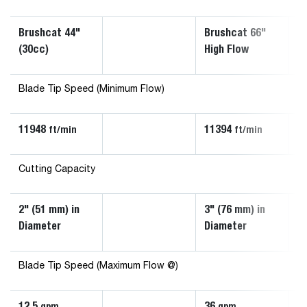
Brushcat 44"
Brushcat 66"
Br
(30cc)
High Flow
S
Blade Tip Speed (Minimum Flow)
11948
11394
1
ft/min
ft/min
Cutting Capacity
2" (51 mm) in
3" (76 mm) in
3"
Diameter
Diameter
D
Blade Tip Speed (Maximum Flow @)
12.5
36
2
gpm
gpm