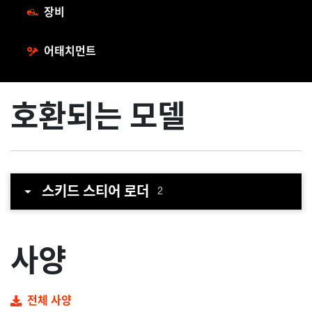
장비
어태치먼트
호환되는 모델
스키드 스티어 로더
2
사양
전체 사양