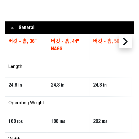
General
버킷 - 흙, 36”
버킷 - 흙, 44"
버킷 - 흙, 50”
NAGS
Length
24.8
24.8
24.8
in
in
in
Operating Weight
168
188
202
lbs
lbs
lbs