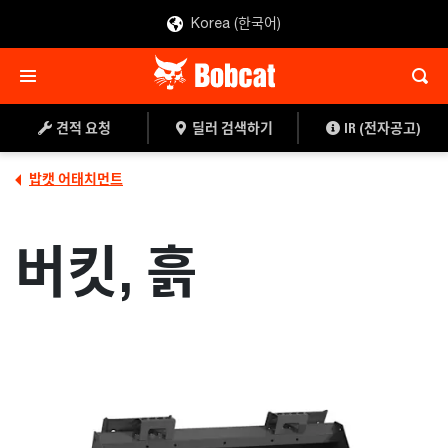
Korea (한국어)
견적 요청
딜러 찾기
견적 요청
딜러 검색하기
IR (전자공고)
밥캣 어태치먼트
버킷, 흙