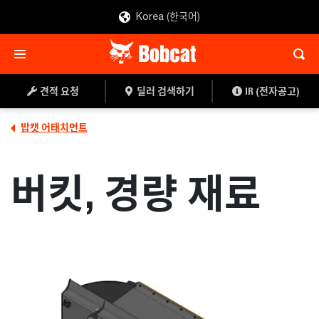
Korea (한국어)
견적 요청
딜러 찾기
견적 요청
딜러 검색하기
IR (전자공고)
밥캣 어태치먼트
버킷, 경량 재료