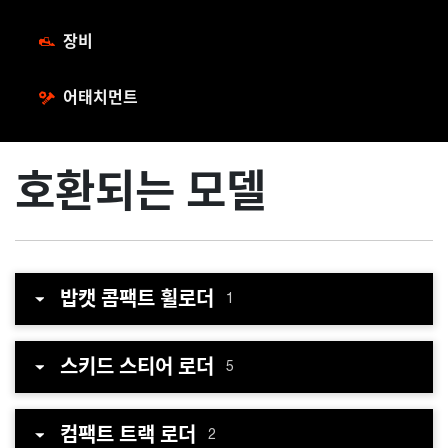
장비
어태치먼트
호환되는 모델
밥캣 콤팩트 휠로더
1
스키드 스티어 로더
5
컴팩트 트랙 로더
2