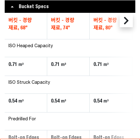
Bucket Specs
버킷 - 경량
버킷 - 경량
버킷 - 경량
B
재료, 68”
재료, 74”
재료, 80”
Ma
ISO Heaped Capacity
0.71
0.71
0.71
0
m³
m³
m³
ISO Struck Capacity
0.54
0.54
0.54
0
m³
m³
m³
Predrilled For
Bolt-on Edges
Bolt-on Edges
Bolt-on Edges
B