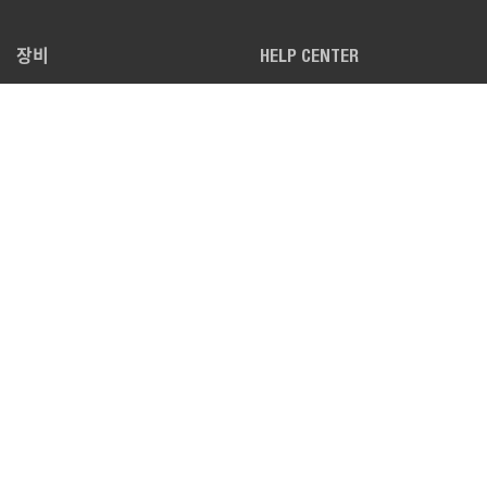
장비
HELP CENTER
로더
자주 묻는 질문
미니 굴착기
문의하기
툴캣 유틸리티 작업 차량
대리점 검색
어태치먼트
LEGAL
PRIVACY POLICY
TERMS OF USE