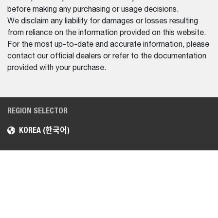
before making any purchasing or usage decisions.
We disclaim any liability for damages or losses resulting
from reliance on the information provided on this website.
For the most up-to-date and accurate information, please
contact our official dealers or refer to the documentation
provided with your purchase.
REGION SELECTOR
KOREA (한국어)
장비
HELP CENTER
로더
자주 묻는 질문
미니 굴착기
문의하기