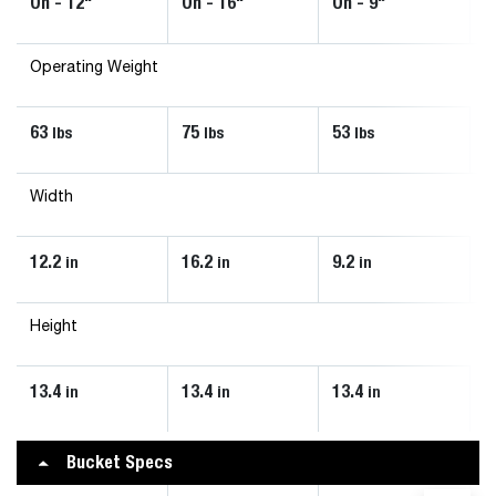
On - 12"
On - 16"
On - 9"
Operating Weight
63
75
53
lbs
lbs
lbs
Width
12.2
16.2
9.2
in
in
in
Height
13.4
13.4
13.4
in
in
in
Bucket Specs