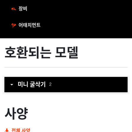
장비
어태치먼트
호환되는 모델
미니 굴삭기
2
사양
전체 사양