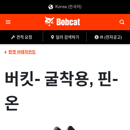
Korea (한국어)
견적 요청
딜러 찾기
견적 요청
딜러 검색하기
IR (전자공고)
밥캣 어태치먼트
버킷- 굴착용, 핀-
온