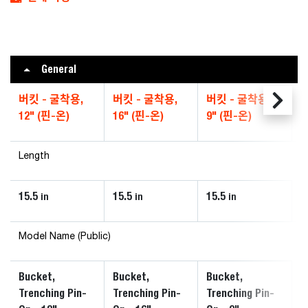
General
버킷 - 굴착용,
버킷 - 굴착용,
버킷 - 굴착용,
12" (핀-온)
16" (핀-온)
9" (핀-온)
Length
15.5
15.5
15.5
in
in
in
Model Name (Public)
Bucket,
Bucket,
Bucket,
Trenching Pin-
Trenching Pin-
Trenching Pin-