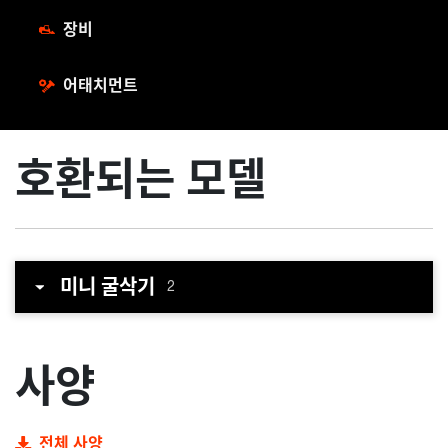
장비
어태치먼트
호환되는 모델
미니 굴삭기
2
사양
전체 사양