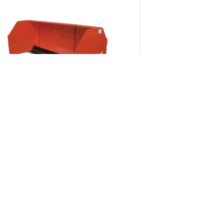
® 스노우 푸셔 어태치먼트를 사용해서
좁은 통로와 같이 비
장, 차도 및 건물 부지에서 눈을 신속하고
힘든 곳에서도 팔레
적으로 밀어 냅니다.
완벽합니다.