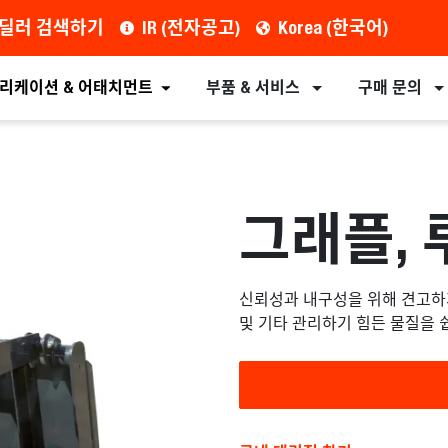
딜러 검색하기
IR (전자공고)
Korea (한국어)
견적 요청
딜러 찾기
장비
어태치먼트
리케이션 & 어태치먼트
부품 & 서비스
구매 문의
그래플, 
신뢰성과 내구성을 위해 견고하게
및 기타 관리하기 힘든 물질을 