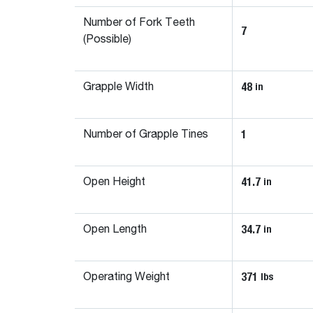
Number of Fork Teeth
7
(Possible)
48
in
Grapple Width
1
Number of Grapple Tines
41.7
in
Open Height
34.7
in
Open Length
371
lbs
Operating Weight