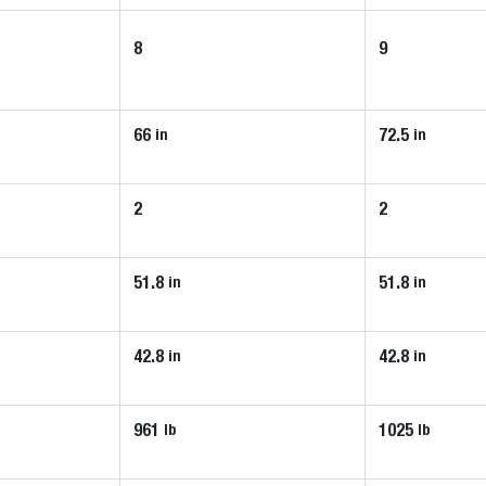
8
9
66
72.5
in
in
2
2
51.8
51.8
in
in
42.8
42.8
in
in
961
1025
lb
lb