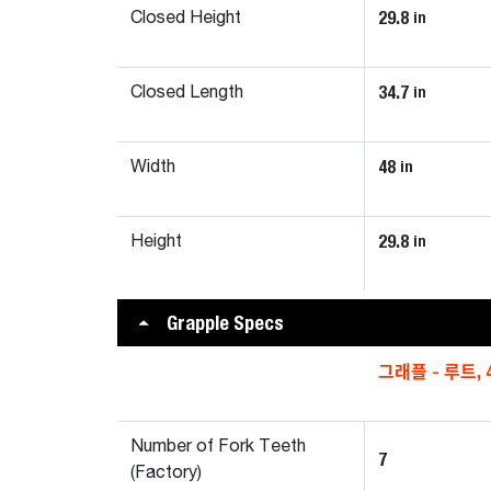
29.8
in
Closed Height
34.7
in
Closed Length
48
in
Width
29.8
in
Height
Grapple Specs
그래플 - 루트, 4
Number of Fork Teeth
7
(Factory)