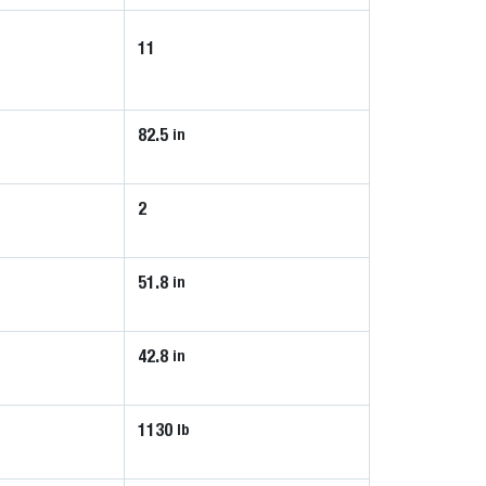
11
82.5
in
2
51.8
in
42.8
in
1130
lb