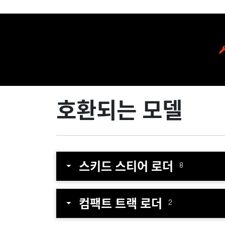
호환되는 모델
스키드 스티어 로더
8
컴팩트 트랙 로더
2