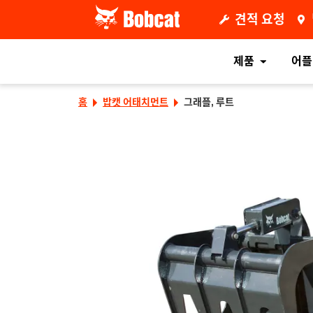
견적 요청
제품
어플
홈
밥캣 어태치먼트
그래플, 루트