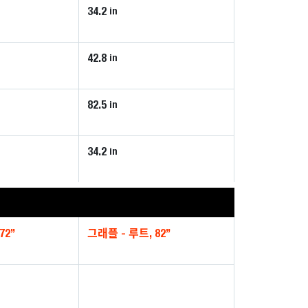
34.2
in
42.8
in
82.5
in
34.2
in
72”
그래플 - 루트, 82”