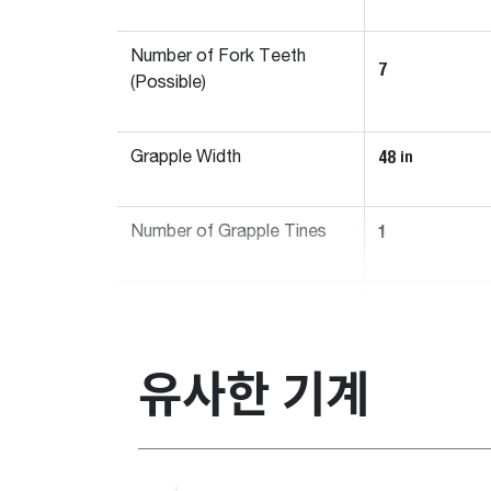
Number of Fork Teeth
7
(Possible)
48
in
Grapple Width
1
Number of Grapple Tines
41.7
in
Open Height
유사한 기계
34.7
in
Open Length
29.8
in
Closed Height