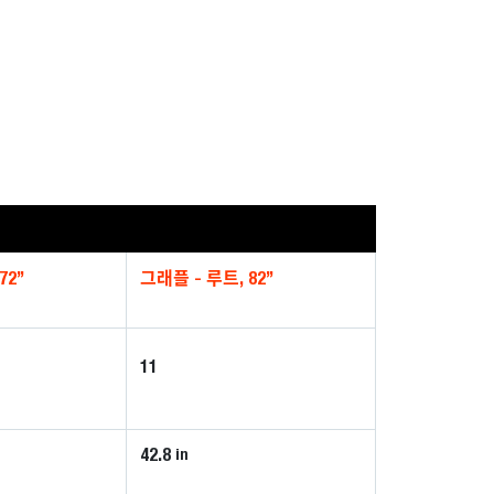
72”
그래플 - 루트, 82”
11
42.8
in